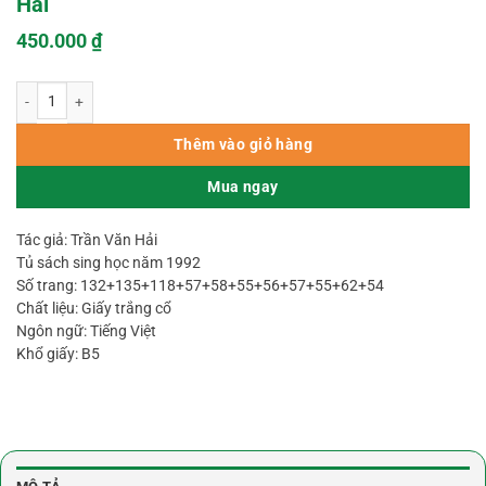
Hải
450.000
₫
Địa Lý Phong Thủy Trọn Bộ 11 Tập – Trần Văn Hải số lượng
Thêm vào giỏ hàng
Mua ngay
Tác giả: Trần Văn Hải
Tủ sách sing học năm 1992
Số trang: 132+135+118+57+58+55+56+57+55+62+54
Chất liệu: Giấy trắng cổ
Ngôn ngữ: Tiếng Việt
Khổ giấy: B5