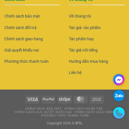
Chính sách bảo mật
Về chúng tôi
Chính sách đổi trả
Tác giả- tác phẩm
Chính sách giao hàng
Tác phẩm hay
Giải quyết khiếu nại
Tác giả nổi tiếng
Phương thức thanh toán
Hướng dẫn mua hàng
Liên hệ
CHÍNH SÁCH BẢO MẬT
CHÍNH SÁCH HOÀN TRẢ
CHÍNH SÁCH GIẢI QUYẾT KHIẾU NẠI
CHÍNH SÁCH GIAO HÀNG
PHƯƠNG THỨC THANH TOÁN
Copyright 2026 ©
ĐTL