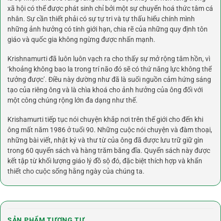
xã hội có thể được phát sinh chỉ bởi một sự chuyển hoá thức tâm cá
nhân. Sự cần thiết phải có sự tự tri và tự thấu hiểu chính mình
những ảnh hưởng có tính giới hạn, chia rẽ của những quy định tôn
giáo và quốc gia không ngừng được nhấn mạnh.
Krishnamurti đã luôn luôn vạch ra cho thấy sự mở rộng tâm hồn, vì
‘khoảng không bao la trong trí não đó sẽ có thứ năng lực không thể
tưởng được’. Điều này dường như đã là suối nguồn cảm hứng sáng
tạo của riêng ông và là chìa khoá cho ảnh hưởng của ông đối với
một công chúng rộng lớn đa dạng như thế.
Krishamurti tiếp tục nói chuyện khắp nơi trên thế giới cho đến khi
ông mất năm 1986 ở tuổi 90. Những cuộc nói chuyện và đàm thoại,
những bài viết, nhật ký và thư từ của ông đã được lưu trữ giữ gìn
trong 60 quyển sách và hàng trăm băng đĩa. Quyển sách này được
kết tập từ khối lượng giáo lý đồ sộ đó, đặc biệt thích hợp và khẩn
thiết cho cuộc sống hằng ngày của chúng ta.
SẢN PHẨM TƯƠNG TỰ