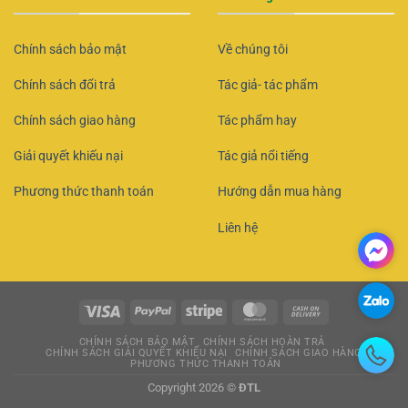
Chính sách bảo mật
Về chúng tôi
Chính sách đổi trả
Tác giả- tác phẩm
Chính sách giao hàng
Tác phẩm hay
Giải quyết khiếu nại
Tác giả nổi tiếng
Phương thức thanh toán
Hướng dẫn mua hàng
Liên hệ
CHÍNH SÁCH BẢO MẬT
CHÍNH SÁCH HOÀN TRẢ
CHÍNH SÁCH GIẢI QUYẾT KHIẾU NẠI
CHÍNH SÁCH GIAO HÀNG
PHƯƠNG THỨC THANH TOÁN
Copyright 2026 ©
ĐTL