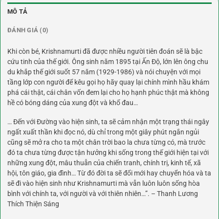
MÔ TẢ
ĐÁNH GIÁ (0)
Khi còn bé, Krishnamurti đã được nhiều người tiên đoán sẽ là bậc
cứu tinh của thế giới. Ông sinh năm 1895 tại Ấn Độ, lớn lên ông chu
du khắp thế giới suốt 57 năm (1929-1986) và nói chuyện với mọi
tầng lớp con người để kêu gọi họ hãy quay lại chính mình hầu khám
phá cái thật, cái chân vốn đem lại cho họ hạnh phúc thật mà không
hề có bóng dáng của xung đột và khổ đau…
… Đến với Đường vào hiện sinh, ta sẽ cảm nhận một trạng thái ngây
ngất xuất thần khi đọc nó, dù chỉ trong một giây phút ngắn ngủi
cũng sẽ mở ra cho ta một chân trời bao la chưa từng có, mà trước
đó ta chưa từng được tận hưởng khi sống trong thế giới hiện tại với
những xung đột, mâu thuẫn của chiến tranh, chính trị, kinh tế, xã
hội, tôn giáo, gia đình… Từ đó đời ta sẽ đổi mới hay chuyển hóa và ta
sẽ đi vào hiện sinh như Krishnamurti mà vẫn luôn luôn sống hòa
bình với chính ta, với người và với thiên nhiên…”. – Thanh Lương
Thích Thiện Sáng