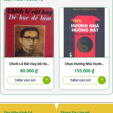
Chích Lể Rất Hay Dễ Học
Chọn Hướng Nhà Hướng
Dễ Làm – Lương y Nguyễn
Đất Theo Quan Niệm Cổ –
80.000
₫
155.000
₫
Oắng
Tôn Nhan
THÊM VÀO GIỎ
THÊM VÀO GIỎ
Thư Viện Sách Cổ
Thông Tin Liên Hệ