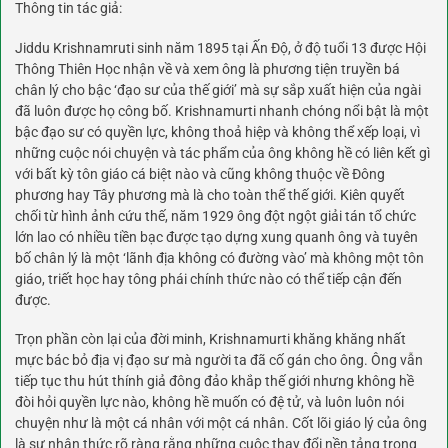
Thông tin tác giả:
Jiddu Krishnamruti sinh năm 1895 tại Ấn Độ, ở độ tuổi 13 được Hội
Thông Thiên Học nhận về và xem ông là phương tiện truyền bá
chân lý cho bậc ‘đạo sư của thế giới’ mà sự sắp xuất hiện của ngài
đã luôn được họ công bố. Krishnamurti nhanh chóng nổi bật là một
bậc đạo sư có quyền lực, không thoả hiệp và không thể xếp loại, vì
những cuộc nói chuyện và tác phẩm của ông không hề có liên kết gì
với bất kỳ tôn giáo cá biệt nào và cũng không thuộc về Đông
phương hay Tây phương mà là cho toàn thể thế giới. Kiên quyết
chối từ hình ảnh cứu thế, năm 1929 ông đột ngột giải tán tổ chức
lớn lao có nhiều tiền bạc được tạo dựng xung quanh ông và tuyên
bố chân lý là một ‘lãnh địa không có đường vào’ mà không một tôn
giáo, triết học hay tông phái chính thức nào có thể tiếp cận đến
được.
Trọn phần còn lại của đời minh, Krishnamurti khăng khăng nhất
mực bác bỏ địa vị đạo sư mà người ta đã cố gán cho ông. Ông vẫn
tiếp tục thu hút thính giả đông đảo khắp thế giới nhưng không hề
đòi hỏi quyền lực nào, không hề muốn có đệ tử, và luôn luôn nói
chuyện như là một cá nhân với một cá nhân. Cốt lõi giáo lý của ông
là sự nhận thức rõ ràng rằng những cuộc thay đổi nền tảng trong