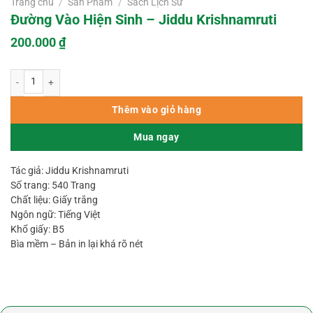
Trang chủ
/
Sản Phẩm
/
Sách Lịch Sử
Đường Vào Hiện Sinh – Jiddu Krishnamruti
200.000
₫
Đường Vào Hiện Sinh – Jiddu Krishnamruti số lượng
Thêm vào giỏ hàng
Mua ngay
Tác giả: Jiddu Krishnamruti
Số trang: 540 Trang
Chất liệu: Giấy trắng
Ngôn ngữ: Tiếng Việt
Khổ giấy: B5
Bìa mềm – Bản in lại khá rõ nét