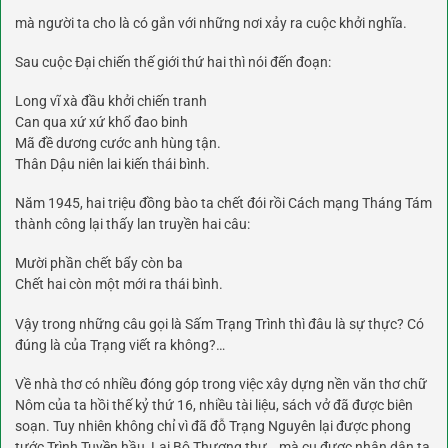
mà người ta cho là có gắn với những nơi xảy ra cuộc khởi nghĩa.
Sau cuộc Đại chiến thế giới thứ hai thì nói đến đoạn:
Long vĩ xà đầu khởi chiến tranh
Can qua xứ xứ khổ đao binh
Mã đề dương cước anh hùng tận.
Thân Dậu niên lai kiến thái bình.
Năm 1945, hai triệu đồng bào ta chết đói rồi Cách mạng Tháng Tám
thành công lại thấy lan truyền hai câu:
Mười phần chết bẩy còn ba
Chết hai còn một mới ra thái bình.
Vậy trong những câu gọi là Sấm Trạng Trình thì đâu là sự thực? Có
đúng là của Trạng viết ra không?…
Về nhà thơ có nhiều đóng góp trong việc xây dựng nền văn thơ chữ
Nôm của ta hồi thế kỷ thứ 16, nhiều tài liệu, sách vở đã được biên
soạn. Tuy nhiên không chỉ vì đã đỗ Trạng Nguyên lại được phong
tước Trình Tuyền hầu, Lại Bộ Thượng thư… mà cụ được nhân dân ta