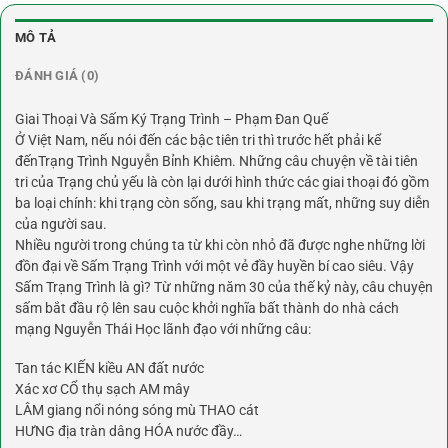
MÔ TẢ
ĐÁNH GIÁ (0)
Giai Thoại Và Sấm Ký Trạng Trình – Phạm Đan Quế
Ở Việt Nam, nếu nói đến các bậc tiên tri thì trước hết phải kể
đếnTrạng Trình Nguyễn Bỉnh Khiêm. Những câu chuyện về tài tiên
tri của Trạng chủ yếu là còn lại dưới hình thức các giai thoại đó gồm
ba loại chính: khi trạng còn sống, sau khi trạng mất, những suy diễn
của người sau.
Nhiều người trong chúng ta từ khi còn nhỏ đã được nghe những lời
đồn đại về Sấm Trạng Trình với một vẻ đầy huyền bí cao siêu. Vậy
Sấm Trạng Trình là gì? Từ những năm 30 của thế kỷ này, câu chuyện
sấm bắt đầu rộ lên sau cuộc khởi nghĩa bất thành do nhà cách
mạng Nguyễn Thái Học lãnh đạo với những câu:
Tan tác KIẾN kiều AN đất nước
Xác xơ CỔ thụ sạch AM mây
LÂM giang nổi nóng sóng mù THAO cát
HƯNG địa tràn dâng HÓA nước đầy…