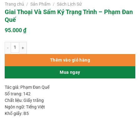
Trang chủ
/
Sản Phẩm
/
Sách Lịch Sử
Giai Thoại Và Sấm Ký Trạng Trình – Phạm Đan
Quế
95.000
₫
Giai Thoại Và Sấm Ký Trạng Trình – Phạm Đan Quế số lượng
Thêm vào giỏ hàng
Mua ngay
Tác giả: Phạm Đan Quế
Số trang: 142
Chất liệu: Giấy trắng
Ngôn ngữ: Tiếng Việt
Khổ giấy: B5