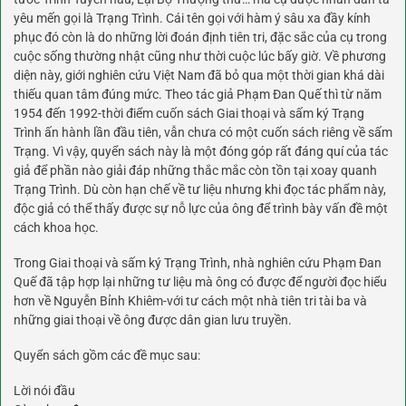
yêu mến gọi là Trạng Trình. Cái tên gọi với hàm ý sâu xa đầy kính
phục đó còn là do những lời đoán định tiên tri, đặc sắc của cụ trong
cuộc sống thường nhật cũng như thời cuộc lúc bấy giờ. Về phương
diện này, giới nghiên cứu Việt Nam đã bỏ qua một thời gian khá dài
thiếu quan tâm đúng mức. Theo tác giả Phạm Đan Quế thì từ năm
1954 đến 1992-thời điểm cuốn sách Giai thoại và sấm ký Trạng
Trình ấn hành lần đầu tiên, vẫn chưa có một cuốn sách riêng về sấm
Trạng. Vì vậy, quyển sách này là một đóng góp rất đáng quí của tác
giả để phần nào giải đáp những thắc mắc còn tồn tại xoay quanh
Trạng Trình. Dù còn hạn chế về tư liệu nhưng khi đọc tác phẩm này,
độc giả có thể thấy được sự nỗ lực của ông để trình bày vấn đề một
cách khoa học.
Trong Giai thoại và sấm ký Trạng Trình, nhà nghiên cứu Phạm Đan
Quế đã tập hợp lại những tư liệu mà ông có được để người đọc hiểu
hơn về Nguyễn Bỉnh Khiêm-với tư cách một nhà tiên tri tài ba và
những giai thoại về ông được dân gian lưu truyền.
Quyển sách gồm các đề mục sau:
Lời nói đầu