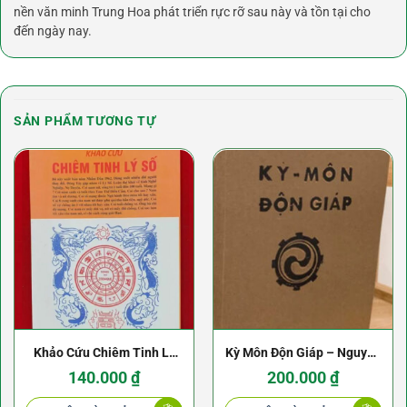
nền văn minh Trung Hoa phát triển rực rỡ sau này và tồn tại cho
đến ngày nay.
SẢN PHẨM TƯƠNG TỰ
Khảo Cứu Chiêm Tinh Lý
Kỳ Môn Độn Giáp – Nguyễn
Số – Viên Tài Hà Tấn Phát
Mạnh Bảo
140.000
₫
200.000
₫