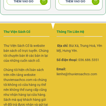
THÊM VÀO GIỎ
THÊM VÀO GIỎ
Thư Viện Sách Cổ
Thông Tin Liên Hệ
Thư Viện Sách Cổ là website
Địa chỉ:
Bùi Xá, Trung Hoà, Yên
bán sách cổ trực tuyến. Chúng
Mỹ, Hưng Yên.
tôi chuyên bán lẻ các bản in lại
Số điện thoại:
036.686.5351
của những cuốn sách cổ.
Email:
Chúng tôi hiện chỉ bán sách
lienhe@thuviensachco.com
trên nền tảng website:
thuviensachco.com và chúng
tôi không có cửa hàng cụ thể
nên không thể cung cấp cũng
như nhận hàng tại cửa hàng.
Sách mà quý khách hàng gửi
về đổi trả được nhận và gửi tại