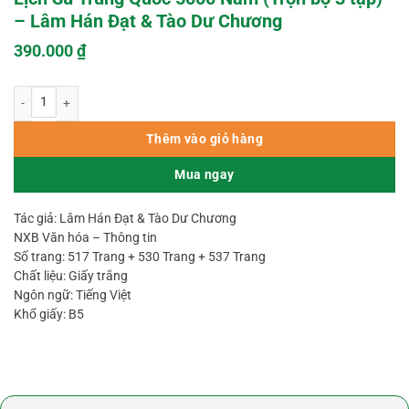
– Lâm Hán Đạt & Tào Dư Chương
390.000
₫
Lịch Sử Trung Quốc 5000 Năm (Trọn bộ 3 tập) – Lâm Hán Đạt & Tào Dư Chư
Thêm vào giỏ hàng
Mua ngay
Tác giả: Lâm Hán Đạt & Tào Dư Chương
NXB Văn hóa – Thông tin
Số trang: 517 Trang ​+ 530 Trang + 537 Trang
Chất liệu: Giấy trắng
Ngôn ngữ: Tiếng Việt
Khổ giấy: B5