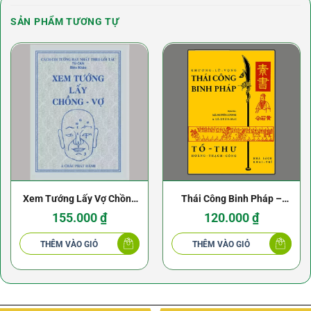
SẢN PHẨM TƯƠNG TỰ
Xem Tướng Lấy Vợ Chồng
Thái Công Binh Pháp –
– Tú Can – 1970
Khương Lữ Vọng (NXB
155.000
₫
120.000
₫
Khai Trí 1967)
THÊM VÀO GIỎ
THÊM VÀO GIỎ