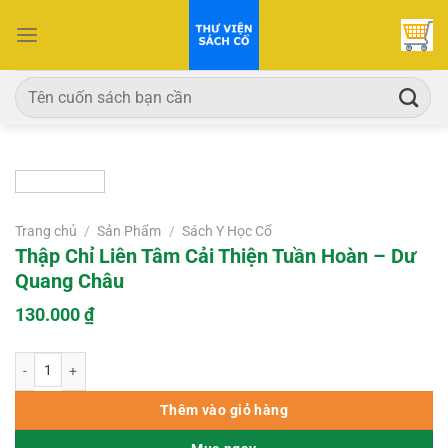
Bỏ
qua
nội
dung
Tìm
kiếm:
Trang chủ
/
Sản Phẩm
/
Sách Y Học Cổ
Thập Chỉ Liên Tâm Cải Thiện Tuần Hoàn – Dư
Quang Châu
130.000
₫
Thập Chỉ Liên Tâm Cải Thiện Tuần Hoàn – Dư Quang Châu số lượng
Thêm vào giỏ hàng