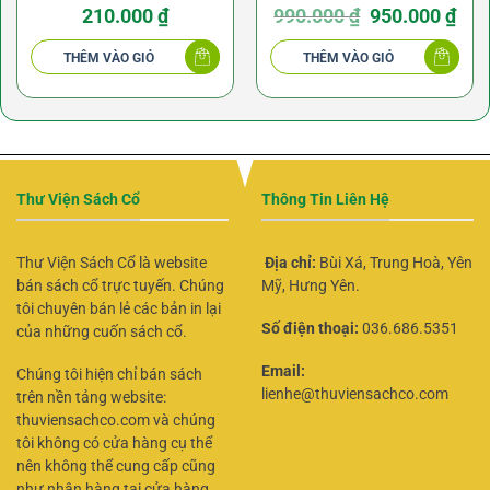
Hoa Mưu Trí Trong Tam
quyển) – Phạm Hoàng Hộ
Giá
Giá
210.000
₫
990.000
₫
950.000
₫
gốc
hiện
là:
tại
Quốc – NXB Lao Động
990.000 ₫.
là:
THÊM VÀO GIỎ
THÊM VÀO GIỎ
950.0
Thư Viện Sách Cổ
Thông Tin Liên Hệ
Thư Viện Sách Cổ là website
Địa chỉ:
Bùi Xá, Trung Hoà, Yên
bán sách cổ trực tuyến. Chúng
Mỹ, Hưng Yên.
tôi chuyên bán lẻ các bản in lại
Số điện thoại:
036.686.5351
của những cuốn sách cổ.
Email:
Chúng tôi hiện chỉ bán sách
lienhe@thuviensachco.com
trên nền tảng website:
thuviensachco.com và chúng
tôi không có cửa hàng cụ thể
nên không thể cung cấp cũng
như nhận hàng tại cửa hàng.