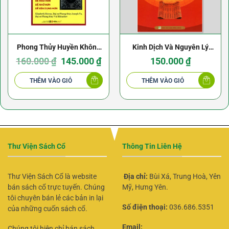
Phong Thủy Huyền Không
Kinh Dịch Và Nguyên Lý
Phi Tinh – Elizabeth Moran
Giá
Giá
Toán Nhị Phân – Hoàng
160.000
₫
145.000
₫
150.000
₫
gốc
hiện
là:
tại
Tuấn
160.000 ₫.
là:
THÊM VÀO GIỎ
THÊM VÀO GIỎ
145.000 ₫.
Thư Viện Sách Cổ
Thông Tin Liên Hệ
Thư Viện Sách Cổ là website
Địa chỉ:
Bùi Xá, Trung Hoà, Yên
bán sách cổ trực tuyến. Chúng
Mỹ, Hưng Yên.
tôi chuyên bán lẻ các bản in lại
Số điện thoại:
036.686.5351
của những cuốn sách cổ.
Email:
Chúng tôi hiện chỉ bán sách