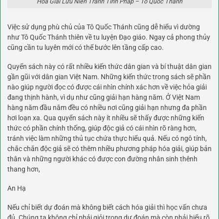
Hóa Giải Lưu Niên Tránh Tinh Pháp – Tô Quốc Thánh
Việc sử dụng phù chủ của Tô Quốc Thánh cũng dễ hiểu vì dường
như Tô Quốc Thánh thiên về tu luyện Đạo giáo. Ngay cả phong thủy
cũng cần tu luyên mới có thể bước lên tầng cấp cao.
Quyển sách này có rất nhiều kiến thức dân gian và bí thuật dân gian
gần gũi với dân gian Việt Nam. Những kiến thức trong sách sẽ phần
nào giúp người đọc có được cái nhìn chính xác hơn về việc hỏa giải
đang thịnh hành, vì dụ như cũng giải hạn hàng năm. Ở Việt Nam
hàng năm đầu năm đều có nhiều nơi cũng giải hạn nhưng đa phần
hơi loạn xa. Qua quyển sách này ít nhiều sẽ thấy được những kiến
thức có phần chính thống, giúp độc giả có cái nhìn rõ ràng hơn,
tránh việc làm những thủ tục chứa thực hiểu quả. Nếu có ngô tính,
chắc chắn độc giả sẽ có thêm nhiều phương pháp hóa giải, giúp bản
thân và những người khác có được con đường nhân sinh thênh
thang hơn,
An Hạ
Nếu chỉ biết dự đoán mà không biết cách hóa giải thì học vấn chưa
đủ. Chúng ta không chỉ phải giỏi trong dự đoán mà còn phải hiểu rõ