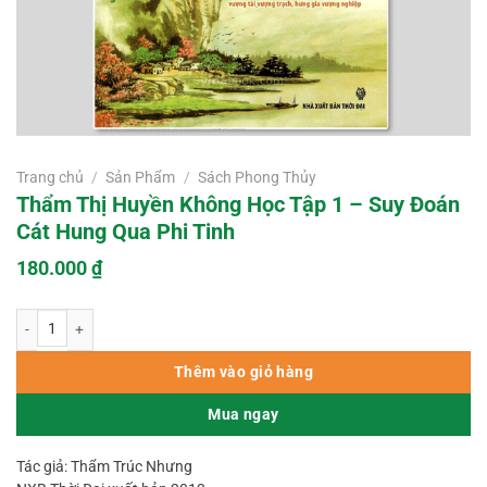
Trang chủ
/
Sản Phẩm
/
Sách Phong Thủy
Thẩm Thị Huyền Không Học Tập 1 – Suy Đoán
Cát Hung Qua Phi Tinh
180.000
₫
Thẩm Thị Huyền Không Học Tập 1 – Suy Đoán Cát Hung Qua Phi Tinh số lư
Thêm vào giỏ hàng
Mua ngay
Tác giả: Thẩm Trúc Nhưng