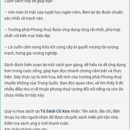
Cuốn sách này sẽ giúp bạn :
– Vén màn bí mật của tuyệt học ngàn năm, đem lại dự đoán chuẩn
xác nhất về trạch vận.
– Trướng phái Phong thuỷ được ứng dụng rộng rãi nhất, phù hợp
nhất với kiến trúc hiện đại.
– Là cuốn cẩm nang hữu ích cung cấp bí quyết vượng tài vượng
trạch, hưng gia vượng nghiệp.
Sách được biên soạn lại một cách gọn gàng, dễ hiểu và dễ ứng dụng
hơn trong cuộc sống, giúp bạn đọc nhanh chóng nắm bắt và thực
hiện. Đây thực sự là tinh hoa, kết tinh của trường phái Phong thuỷ
Huyền Không của Trung Quốc. Bạn đọc quan tâm, sẽ tìm thấy ở đó
nhiều điều thú vị về thuật phong thuỷ tương đối nổi tiếng và còn ẩn
chứa nhiều bí mật này.
Quý vị mua sách tại
Tủ Sách Cổ Xưa
nhắn: Tên sách, địa chỉ, điện
thoại, họ tên người nhận để được chuyển sách miễn phí tận nhà.
Kiểm tra sách ưng ý mới thanh toán.
Xin chân thành cảm ơn!