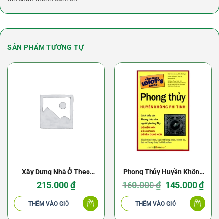
SẢN PHẨM TƯƠNG TỰ
Xây Dựng Nhà Ở Theo
Phong Thủy Huyền Không
Phong Thủy – Trần Văn
Phi Tinh – Elizabeth Moran
Giá
Giá
215.000
₫
160.000
₫
145.000
₫
gốc
hiện
là:
tại
Tam
160.000 ₫.
là:
THÊM VÀO GIỎ
THÊM VÀO GIỎ
145.0