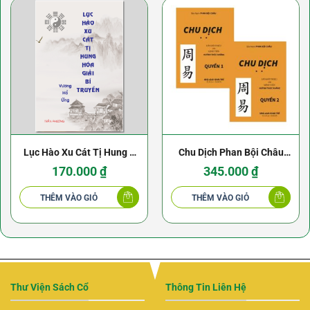
Lục Hào Xu Cát Tị Hung –
Chu Dịch Phan Bội Châu
Hóa Giải Bí Truyền –
(Bộ 2 quyển)
170.000
₫
345.000
₫
Vương Hổ Ứng
THÊM VÀO GIỎ
THÊM VÀO GIỎ
Thư Viện Sách Cổ
Thông Tin Liên Hệ