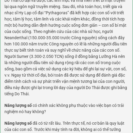
Do Thái cổ đại và được các linh mục và nhà hiền triết bí mật truyền
lại qua ngôn ngữ truyền miệng. Sau đó, nhà toán học, triết gia và
nhạc sĩ Hy Lạp cổ đại “Pythagoras” đã kết hợp các con số với triết
học, tâm lý học, tâm linh và các khái niệm khác, đồng thời tích hợp
một bộ hướng dẫn định hướng cuộc sống đơn giản – con số bí mật
của cuộc sống. Theo nghiên cứu của các nhà sử học, người
Neanderthal (150.000-35.000 trước Công nguyên) sống cách đây
hơn 100.000 năm trước Công nguyên có lẽ là những người đầu tiên
thực sự biết tính toán và suy nghĩ về chức năng của các con số.
Người Sumer (3.300-2.050 TCN) sống ở đồng bằng Lưỡng Hà nên
là những người đầu tiên sử dụng rộng rãi các con số trong cuộc
sống, bao gồm cả việc sử dụng các ký hiệu để ghi lại sự vật, con số,
v.v. Ngay từ thời cổ đại, bói toán đã được sử dụng để đánh giá đặc
điểm tính cách và sự phát triển vận mệnh tương lai của con người,
điều này được ghi lại trong lời dạy của người Do Thái được ghi bằng
tiếng Do Thái.
Năng lượng số
có chính xác không phụ thuộc vào việc bạn có trải
nghiệm nó hay không?
Năng lượng số
đã có từ rất lâu. Trên thực tế, nó cơ bản là quy luật
của các con số. Trước khi máy tính ra đời, không ai có thể tưởng