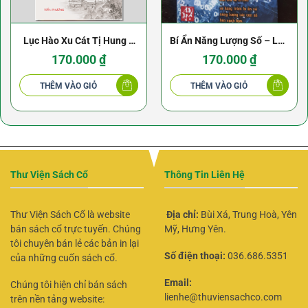
Lục Hào Xu Cát Tị Hung –
Bí Ẩn Năng Lượng Số – Lập
Hóa Giải Bí Truyền –
Minh Đường
170.000
₫
170.000
₫
Vương Hổ Ứng
THÊM VÀO GIỎ
THÊM VÀO GIỎ
Thư Viện Sách Cổ
Thông Tin Liên Hệ
Thư Viện Sách Cổ là website
Địa chỉ:
Bùi Xá, Trung Hoà, Yên
bán sách cổ trực tuyến. Chúng
Mỹ, Hưng Yên.
tôi chuyên bán lẻ các bản in lại
Số điện thoại:
036.686.5351
của những cuốn sách cổ.
Email:
Chúng tôi hiện chỉ bán sách
lienhe@thuviensachco.com
trên nền tảng website: