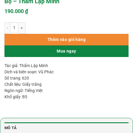
Bộ – Thẩm Lập Minh
190.000
₫
Số Tự Năng Lượng Học Bát Cực Linh Số Trọn Bộ – Thẩm Lập Minh số lượng
Thêm vào giỏ hàng
Mua ngay
Tác giả: Thẩm Lập Minh
Dich và biên soạn: Vũ Phác
Số trang: 620
Chất liệu: Giấy trắng
Ngôn ngữ: Tiếng Việt
Khổ giấy: B5
MÔ TẢ