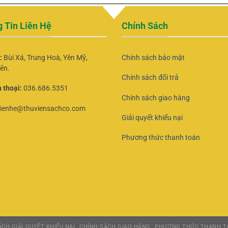
 Tin Liên Hệ
Chính Sách
ỉ:
Bùi Xá, Trung Hoà, Yên Mỹ,
Chính sách bảo mật
ên.
Chính sách đổi trả
 thoại:
036.686.5351
Chính sách giao hàng
lienhe@thuviensachco.com
Giải quyết khiếu nại
Phương thức thanh toán
CH GIẢI QUYẾT KHIẾU NẠI
CHÍNH SÁCH GIAO HÀNG
PHƯƠNG THỨC THANH T