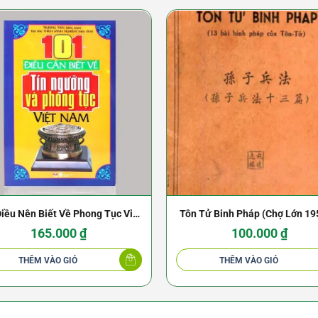
iều Nên Biết Về Phong Tục Việt
Tôn Tử Binh Pháp (Chợ Lớn 19
Nam
Thi Đạt Chí
165.000
₫
100.000
₫
THÊM VÀO GIỎ
THÊM VÀO GIỎ