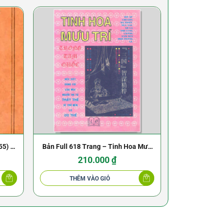
55) –
Bản Full 618 Trang – Tinh Hoa Mưu
Xem Tướng L
Trí Trong Tam Quốc – NXB Lao Động
210.000
₫
THÊM VÀO GIỎ
THÊ