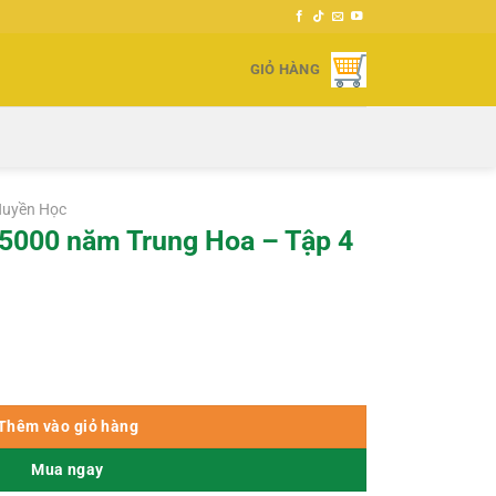
GIỎ HÀNG
Huyền Học
 5000 năm Trung Hoa – Tập 4
oa - Tập 4 - Dương Lực số lượng
Thêm vào giỏ hàng
Mua ngay