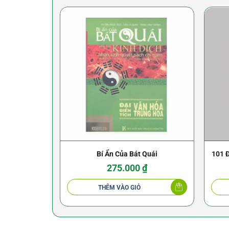
Bí Ẩn Của Bát Quái
101 Đ
275.000
₫
THÊM VÀO GIỎ