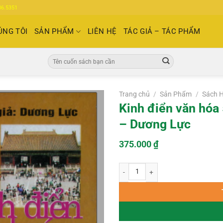
86.5351
ÚNG TÔI
SẢN PHẨM
LIÊN HỆ
TÁC GIẢ – TÁC PHẨM
Tìm
kiếm:
Trang chủ
/
Sản Phẩm
/
Sách 
Kinh điển văn hóa
– Dương Lực
375.000
₫
Kinh điển văn hóa 5000 năm Trung H