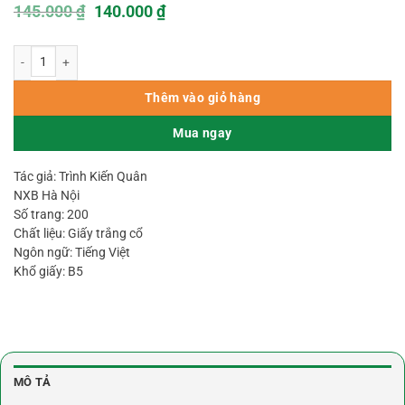
Giá
Giá
145.000
₫
140.000
₫
gốc
hiện
là:
tại
La Bàn Phong Thủy – Trình Kiến Quân số lượng
145.000 ₫.
là:
140.000 ₫.
Thêm vào giỏ hàng
Mua ngay
Tác giả: Trình Kiến Quân
NXB Hà Nội
Số trang: 200
Chất liệu: Giấy trắng cổ
Ngôn ngữ: Tiếng Việt
Khổ giấy: B5
MÔ TẢ