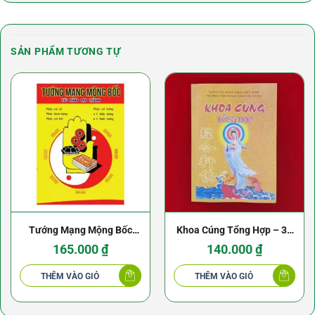
SẢN PHẨM TƯƠNG TỰ
Tướng Mạng Mộng Bốc
Khoa Cúng Tổng Hợp – 31
Xuất Bản 1958
Khoa Cúng
165.000
₫
140.000
₫
THÊM VÀO GIỎ
THÊM VÀO GIỎ