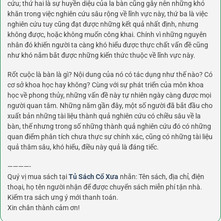
cứu; thứ hai là sự huyền diệu của la bàn cũng gây nên những khó
khăn trong việc nghiên cứu sâu rộng về lĩnh vực này, thứ ba là việc
nghiên cứu tuy cũng đạt được những kết quả nhất định, nhưng
không được, hoặc không muốn công khai. Chính vì những nguyên
nhân đó khiến người ta càng khó hiểu được thực chất vấn đề cũng
như khó nắm bắt được những kiến thức thuộc về lĩnh vực này.
Rốt cuộc là bàn là gì? Nội dung của nó có tác dụng như thế nào? Có
cơ sở khoa học hay không? Cùng với sự phát triển của môn khoa
học về phong thủy, những vấn đề này tự nhiên ngày càng được mọi
người quan tâm. Những năm gần đây, một số người đã bắt đầu cho
xuất bản những tài liệu thành quả nghiên cứu có chiều sâu về la
bàn, thế nhưng trong số những thành quả nghiên cứu đó có những
quan điểm phân tích chưa thực sự chính xác, cũng có những tài liệu
quả thâm sâu, khó hiểu, điều này quả là đáng tiếc.
————-
Quý vị mua sách tại
Tủ Sách Cổ Xưa
nhắn: Tên sách, địa chỉ, điện
thoại, họ tên người nhận để được chuyển sách miễn phí tận nhà.
Kiểm tra sách ưng ý mới thanh toán.
Xin chân thành cảm ơn!