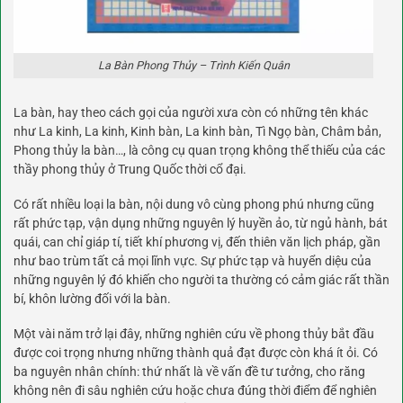
La Bàn Phong Thủy – Trình Kiến Quân
La bàn, hay theo cách gọi của người xưa còn có những tên khác
như La kinh, La kinh, Kinh bàn, La kinh bàn, Tì Ngọ bàn, Châm bản,
Phong thủy la bàn…, là công cụ quan trọng không thể thiếu của các
thầy phong thủy ở Trung Quốc thời cổ đại.
Có rất nhiều loại la bàn, nội dung vô cùng phong phú nhưng cũng
rất phức tạp, vận dụng những nguyên lý huyền ảo, từ ngủ hành, bát
quái, can chỉ giáp tí, tiết khí phương vị, đến thiên văn lịch pháp, gần
như bao trùm tất cả mọi lĩnh vực. Sự phức tạp và huyển diệu của
những nguyên lý đó khiến cho người ta thường có cảm giác rất thần
bí, khôn lường đối với la bàn.
Một vài năm trở lại đây, những nghiên cứu về phong thủy bắt đầu
được coi trọng nhưng những thành quả đạt được còn khá ít ỏi. Có
ba nguyên nhân chính: thứ nhất là về vấn đề tư tưởng, cho răng
không nên đi sâu nghiên cứu hoặc chưa đúng thời điểm để nghiên