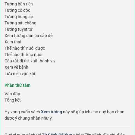
Tướng bần tiện
Tướng cô độc
Tướng hung ác
Tướng sát chồng
Tướng tuyệt tự
Xem tướng đàn bà sắp đẻ
Xem thai
Thế nào thì nuôi được
Thế nào thì khó nuôi
Cầu tài, đi thi, xuất hành v.v
Xem về bệnh
Lưu niên vận khí
Phần thứ tám
Vấn đáp
Tổng kết
Hy vọng cuốn sách
Xem tướng
này sẽ giúp ích cho quý bạn chọn
được ý chung nhân như ý.
Quý vị mua sách tại
Tủ Sách Cổ Xưa
nhắn: Tên sách, địa chỉ, điện