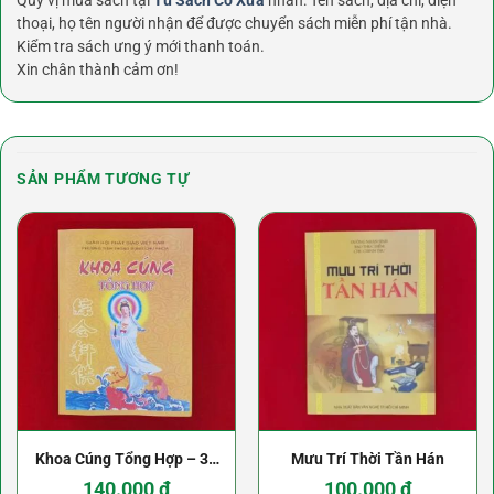
thoại, họ tên người nhận để được chuyển sách miễn phí tận nhà.
Kiểm tra sách ưng ý mới thanh toán.
Xin chân thành cảm ơn!
SẢN PHẨM TƯƠNG TỰ
Khoa Cúng Tổng Hợp – 31
Mưu Trí Thời Tần Hán
Khoa Cúng
140.000
₫
100.000
₫