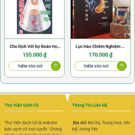
Chu Dịch Với Dự Đoán Học
Lục Hào Chiêm Nghiệm Bí
(NXB Văn Hóa 1995) –
Pháp – Vương Hổ Ứng
155.000
₫
170.000
₫
Thiệu Vĩ Hoa
THÊM VÀO GIỎ
THÊM VÀO GIỎ
Thư Viện Sách Cổ
Thông Tin Liên Hệ
Thư Viện Sách Cổ là website
Địa chỉ:
Bùi Xá, Trung Hoà, Yên
bán sách cổ trực tuyến. Chúng
Mỹ, Hưng Yên.