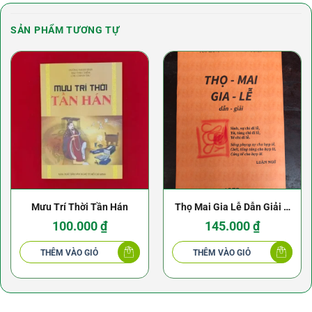
SẢN PHẨM TƯƠNG TỰ
Mưu Trí Thời Tần Hán
Thọ Mai Gia Lễ Dẫn Giải –
Túy Lang – Nguyễn Văn
100.000
₫
145.000
₫
Toàn
THÊM VÀO GIỎ
THÊM VÀO GIỎ