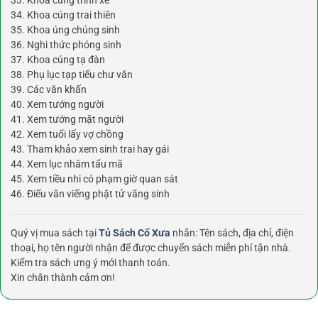
33. Khoa cúng trình xe
34. Khoa cúng trai thiên
35. Khoa úng chúng sinh
36. Nghi thức phóng sinh
37. Khoa cúng tạ đàn
38. Phụ lục tạp tiếu chư văn
39. Các văn khấn
40. Xem tướng người
41. Xem tướng mặt người
42. Xem tuổi lấy vợ chồng
43. Tham khảo xem sinh trai hay gái
44. Xem lục nhâm tẩu mã
45. Xem tiều nhi có phạm giờ quan sát
46. Điếu văn viếng phật tử vãng sinh
Quý vị mua sách tại
Tủ Sách Cổ Xưa
nhắn: Tên sách, địa chỉ, điện
thoại, họ tên người nhận để được chuyển sách miễn phí tận nhà.
Kiểm tra sách ưng ý mới thanh toán.
Xin chân thành cảm ơn!