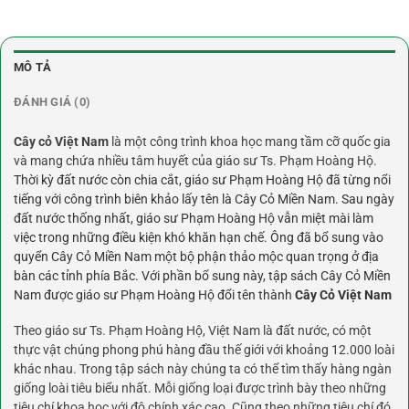
MÔ TẢ
ĐÁNH GIÁ (0)
Cây cỏ Việt Nam
là một công trình khoa học mang tầm cỡ quốc gia
và mang chứa nhiều tâm huyết của giáo sư Ts. Phạm Hoàng Hộ.
Thời kỳ đất nước còn chia cắt, giáo sư Phạm Hoàng Hộ đã từng nổi
tiếng với công trình biên khảo lấy tên là Cây Cỏ Miền Nam. Sau ngày
đất nước thống nhất, giáo sư Phạm Hoàng Hộ vẫn miệt mài làm
việc trong những điều kiện khó khăn hạn chế. Ông đã bổ sung vào
quyển Cây Cỏ Miền Nam một bộ phận thảo mộc quan trọng ở địa
bàn các tỉnh phía Bắc. Với phần bổ sung này, tập sách Cây Cỏ Miền
Nam được giáo sư Phạm Hoàng Hộ đổi tên thành
Cây Cỏ Việt Nam
Theo giáo sư Ts. Phạm Hoàng Hộ, Việt Nam là đất nước, có một
thực vật chúng phong phú hàng đầu thế giới với khoảng 12.000 loài
khác nhau. Trong tập sách này chúng ta có thể tìm thấy hàng ngàn
giống loài tiêu biểu nhất. Mỗi giống loại được trình bày theo những
tiêu chí khoa học với độ chính xác cao. Cũng theo những tiêu chí đó,