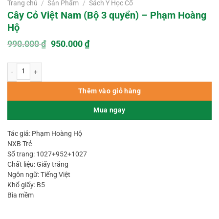
Trang chủ
/
Sản Phẩm
/
Sách Y Học Cổ
Cây Cỏ Việt Nam (Bộ 3 quyển) – Phạm Hoàng
Hộ
Giá
Giá
990.000
₫
950.000
₫
gốc
hiện
là:
tại
Cây Cỏ Việt Nam (Bộ 3 quyển) – Phạm Hoàng Hộ số lượng
990.000 ₫.
là:
950.000 ₫.
Thêm vào giỏ hàng
Mua ngay
Tác giả: Phạm Hoàng Hộ
NXB Trẻ
Số trang: 1027+952+1027
Chất liệu: Giấy trắng
Ngôn ngữ: Tiếng Việt
Khổ giấy: B5
Bìa mềm