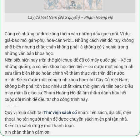
Cây Cỏ Việt Nam (Bộ 3 quyển) – Phạm Hoàng Hộ
Cũng có những từ được ông thêm vào những dấu gạch nối. Ví dụ:
giả-bao mô, gân-phụ, hoa-cánh-rời… Những cách viết đó, tuy không
phổ biến nhưng chắc chắn không phải là không có ý nghĩa trong
những văn bản khoa học.
Nên biết hiện nay trên thế giới chưa dễ đã có mấy quốc gia – kể cả
những quốc gia có nền khoa học tiên tiến – có được một công trình
sưu tầm biên khảo hoàn chỉnh về thảm thực vật trên đất nước
mình. Để có được một công trình khoa học như Cây Cỏ Việt Nam,
không biết phải tốn bao nhiêu chất xám, thời gian và tiền bạc? Điều
may mắn là giáo sư Phạm Hoàng Hộ đã âm thầm dành hầu hết
cuộc đời mình để đầu tư cho công trình này.
————-
Quý vị mua sách tại
Thư viện sách cổ
nhắn: Tên sách, địa chỉ, điện
thoại, họ tên người nhận để được chuyển sách miễn phí tận nhà.
Kiểm tra sách ưng ý mới thanh toán.
Xin chân thành cảm ơn!