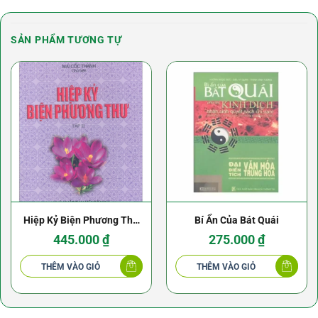
SẢN PHẨM TƯƠNG TỰ
Hiệp Kỷ Biện Phương Thư
Bí Ẩn Của Bát Quái
(Trọn Bộ 2 Tập) – Mai Cốc
445.000
₫
275.000
₫
Thành
THÊM VÀO GIỎ
THÊM VÀO GIỎ