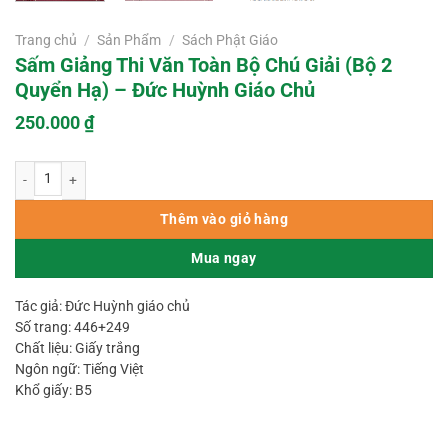
Trang chủ
/
Sản Phẩm
/
Sách Phật Giáo
Sấm Giảng Thi Văn Toàn Bộ Chú Giải (Bộ 2
Quyển Hạ) – Đức Huỳnh Giáo Chủ
250.000
₫
Sấm Giảng Thi Văn Toàn Bộ Chú Giải (Bộ 2 Quyển Hạ) – Đức Huỳnh Giáo Ch
Thêm vào giỏ hàng
Mua ngay
Tác giả: Đức Huỳnh giáo chủ
Số trang: 446+249
Chất liệu: Giấy trắng
Ngôn ngữ: Tiếng Việt
Khổ giấy: B5