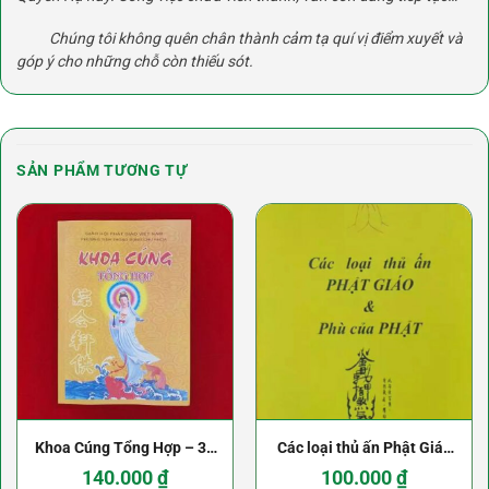
Chúng tôi không quên chân thành cảm tạ quí vị điểm xuyết và
góp ý cho những chỗ còn thiếu sót.
SẢN PHẨM TƯƠNG TỰ
Khoa Cúng Tổng Hợp – 31
Các loại thủ ấn Phật Giáo
Khoa Cúng
và phù của Phật
140.000
₫
100.000
₫