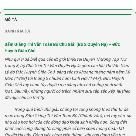
MÔ TẢ
ĐÁNH GIÁ (0)
Sấm Giảng Thi Văn Toàn Bộ Chú Giải (Bộ 2 Quyển Hạ) – Đức
Huỳnh Giáo Chủ
Như quí vị đã biết qua các lời giới thiệu tại Quyển Thượng Tập 1/3
trang 8, bộ Chú Giải Thi Văn Quyển Hạ là gồm các bài Thi Văn Giáo
Lý do Đức Huỳnh Giáo Chủ sáng tác từ khoảng tháng năm năm Kỷ
Mão (1939) tới tháng 2 nhuần năm Đinh Hợi (1947). Đức Huỳnh
Giáo Chủ tùy cảnh tùy duyên mà sáng tác chớ chẳng phải nhất
loạt. Sau nầy, những người có trách nhiệm sưu tập sắp xếp lại theo
đề mục cho có thứ tự.
Trong quá trình chú giải, chúng tôi cũng không theo thứ tự đề
mục trong Sấm Giảng Thi Văn Toàn Bộ (Chánh Văn), mà tùy vào sự
nhu cầu học hỏi của các đồng đạo khóa sinh nhiều hơn. Song đến
phút cuối cùng chúng tôi cũng phải cố biên soạn mong hoàn tất
Quyển Hạ nầy. Công việc chưa viên thành, vẫn còn đang tiếp tục…