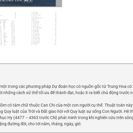
 một trong các phương pháp Dự đoán học có nguồn gốc từ Trung Hoa có 
i những cách xử thế tối ưu để thành đạt, hoặc ít ra biết chủ động trướ
gồm có tám chữ thuộc Can Chi của một con người cụ thể. Thuật toán này
g Quy luật của Trời và Đất giao hội với Quy luật sự sống Con Người. Hệ 
Phục Hy (4477 – 4363 trước CN) phát minh trong khi nghiên cứu trên sông
ng đường đời, cho tới năm, tháng, ngày, giờ.