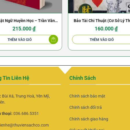
ật Ngữ Huyền Học – Trần Văn
Bảo Tài Chi Thuật (Cơ Sở Lý T
Khá
Về Lô Đề) – Bùi Xuân Triê
215.000
₫
160.000
₫
THÊM VÀO GIỎ
THÊM VÀO GIỎ
 Tin Liên Hệ
Chính Sách
ỉ:
Bùi Xá, Trung Hoà, Yên Mỹ,
Chính sách bảo mật
ên.
Chính sách đổi trả
 thoại:
036.686.5351
Chính sách giao hàng
lienhe@thuviensachco.com