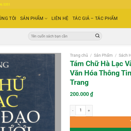
86.5351
ÚNG TÔI
SẢN PHẨM
LIÊN HỆ
TÁC GIẢ – TÁC PHẨM
Tìm
kiếm:
Trang chủ
/
Sản Phẩm
/
Sách 
Tám Chữ Hà Lạc V
Văn Hóa Thông Tin
Trang
200.000
₫
Tám Chữ Hà Lạc Vào Quỹ Đạo Đời Ng