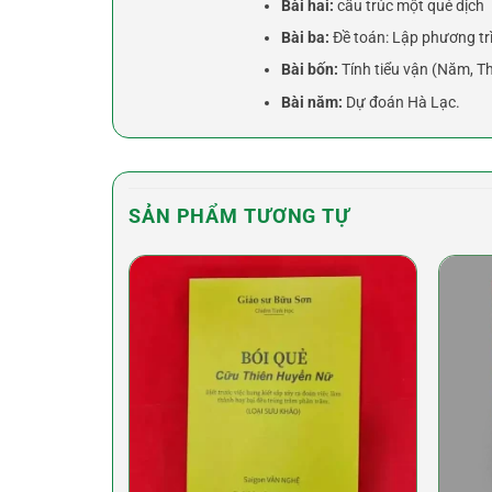
Bài hai:
cấu trúc một quẻ dịch
Bài ba:
Đề toán: Lập phương trì
Bài bốn:
Tính tiểu vận (Năm, T
Bài năm:
Dự đoán Hà Lạc.
SẢN PHẨM TƯƠNG TỰ