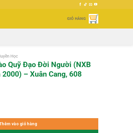
GIỎ HÀNG
Huyền Học
ào Quỹ Đạo Đời Người (NXB
 2000) – Xuân Cang, 608
ười (NXB Văn Hóa Thông Tin 2000) - Xuân Cang, 608 Trang số lượng
Thêm vào giỏ hàng