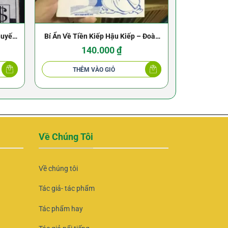
huyết
Bí Ẩn Về Tiền Kiếp Hậu Kiếp – Đoàn
Những Pháp
m
Văn Thông
Trung Quố
140.000
₫
THÊM VÀO GIỎ
THÊ
Về Chúng Tôi
Về chúng tôi
Tác giả- tác phẩm
Tác phẩm hay