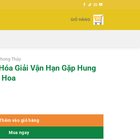
GIỎ HÀNG
Phong Thủy
Hóa Giải Vận Hạn Gặp Hung
ĩ Hoa
Gặp Hung Hóa Cát – Thiệu Vĩ Hoa số lượng
000 ₫.
Thêm vào giỏ hàng
Mua ngay