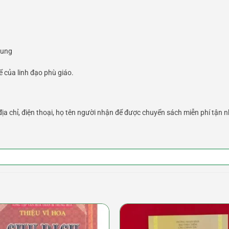
hung
 của linh đạo phù giáo.
ịa chỉ, điện thoại, họ tên người nhận để được chuyển sách miễn phí tận n