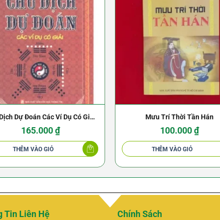
Dịch Dự Đoán Các Ví Dụ Có Giải
Mưu Trí Thời Tần Hán
– Thiệu Vĩ Hoa
165.000
₫
100.000
₫
THÊM VÀO GIỎ
THÊM VÀO GIỎ
 Tin Liên Hệ
Chính Sách