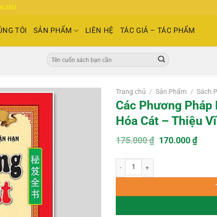
86.5351
ÚNG TÔI
SẢN PHẨM
LIÊN HỆ
TÁC GIẢ – TÁC PHẨM
Tìm
kiếm:
Trang chủ
/
Sản Phẩm
/
Sách 
Các Phương Pháp 
Hóa Cát – Thiệu V
Giá
Giá
175.000
₫
170.000
₫
gốc
hiện
là:
tại
Các Phương Pháp Hóa Giải Vận Hạn 
175.000 ₫.
là:
170.