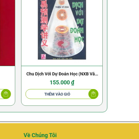
Chu Dịch Với Dự Đoán Học (NXB Văn
Thập Nhị Bi
Hóa 1995) – Thiệu Vĩ Hoa
(NXB
155.000
₫
THÊM VÀO GIỎ
THÊ
Về Chúng Tôi