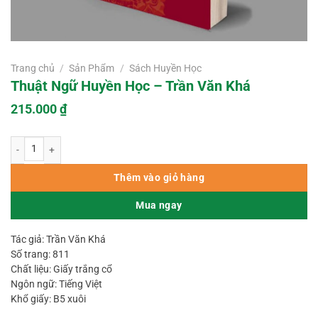
Trang chủ
/
Sản Phẩm
/
Sách Huyền Học
Thuật Ngữ Huyền Học – Trần Văn Khá
215.000
₫
Thuật Ngữ Huyền Học – Trần Văn Khá số lượng
Thêm vào giỏ hàng
Mua ngay
Tác giả: Trần Văn Khá
Số trang: 811
Chất liệu: Giấy trắng cổ
Ngôn ngữ: Tiếng Việt
Khổ giấy: B5 xuôi