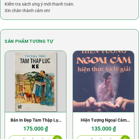
Kiểm tra sách ưng ý mới thanh toán.
Xin chân thành cảm ơn!
SẢN PHẨM TƯƠNG TỰ
Bản In Đẹp Tam Thập Lục
Hiện Tượng Ngoại Cảm
Kế (36 Chước) – Trọng
Hiện Thực Và Lý Giải
175.000
₫
135.000
₫
Tâm