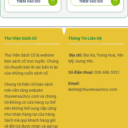
THÊM VÀO GIỎ
THÊM VÀO GIỎ
Thư Viện Sách Cổ
Thông Tin Liên Hệ
Thư Viện Sách Cổ là website
Địa chỉ:
Bùi Xá, Trung Hoà, Yên
bán sách cổ trực tuyến. Chúng
Mỹ, Hưng Yên.
tôi chuyên bán lẻ các bản in lại
Số điện thoại:
036.686.5351
của những cuốn sách cổ.
Email:
Chúng tôi hiện chỉ bán sách
lienhe@thuviensachco.com
trên nền tảng website:
thuviensachco.com và chúng
tôi không có cửa hàng cụ thể
nên không thể cung cấp cũng
như nhận hàng tại cửa hàng.
Sách mà quý khách hàng gửi
về đổi trả được nhận và gửi tại