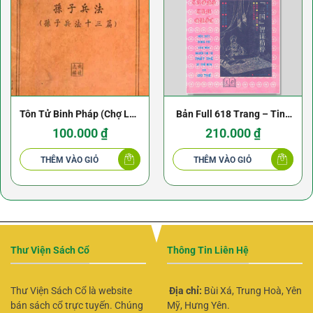
Tôn Tử Binh Pháp (Chợ Lớn
Bản Full 618 Trang – Tinh
1955) – Thi Đạt Chí
Hoa Mưu Trí Trong Tam
100.000
₫
210.000
₫
Quốc – NXB Lao Động
THÊM VÀO GIỎ
THÊM VÀO GIỎ
Thư Viện Sách Cổ
Thông Tin Liên Hệ
Thư Viện Sách Cổ là website
Địa chỉ:
Bùi Xá, Trung Hoà, Yên
bán sách cổ trực tuyến. Chúng
Mỹ, Hưng Yên.