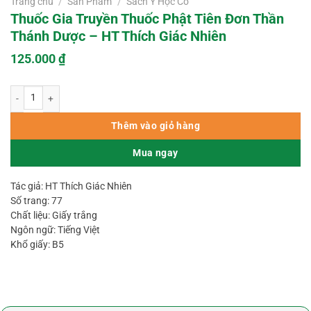
Trang chủ
/
Sản Phẩm
/
Sách Y Học Cổ
Thuốc Gia Truyền Thuốc Phật Tiên Đơn Thần
Thánh Dược – HT Thích Giác Nhiên
125.000
₫
Thuốc Gia Truyền Thuốc Phật Tiên Đơn Thần Thánh Dược – HT Thích Giác 
Thêm vào giỏ hàng
Mua ngay
Tác giả: HT Thích Giác Nhiên
Số trang: 77
Chất liệu: Giấy trắng
Ngôn ngữ: Tiếng Việt
Khổ giấy: B5