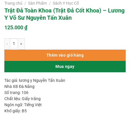
Trang chủ
/
Sản Phẩm
/
Sách Y Học Cổ
Trật Đả Toàn Khoa (Trật Đả Cốt Khoa) – Lương
Y Võ Sư Nguyễn Tấn Xuân
125.000
₫
Trật Đả Toàn Khoa (Trật Đả Cốt Khoa) – Lương Y Võ Sư Nguyễn Tấn Xuân s
Thêm vào giỏ hàng
Mua ngay
Tác giả: lương y Nguyễn Tấn Xuân
Nhà XB Đà Nẵng
Số trang: 106
Chất liệu: Giấy trắng
Ngôn ngữ: Tiếng Việt
Khổ giấy: B5