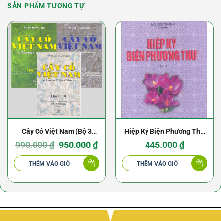
SẢN PHẨM TƯƠNG TỰ
Cây Cỏ Việt Nam (Bộ 3
Hiệp Kỷ Biện Phương Thư
quyển) – Phạm Hoàng Hộ
Giá
Giá
(Trọn Bộ 2 Tập) – Mai Cốc
990.000
₫
950.000
₫
445.000
₫
gốc
hiện
là:
tại
Thành
990.000 ₫.
là:
THÊM VÀO GIỎ
THÊM VÀO GIỎ
950.000 ₫.