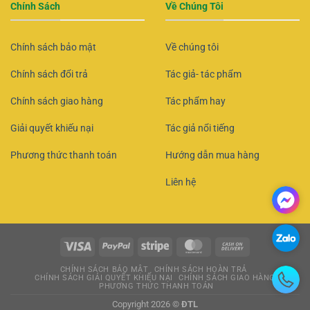
Chính Sách
Về Chúng Tôi
Chính sách bảo mật
Về chúng tôi
Chính sách đổi trả
Tác giả- tác phẩm
Chính sách giao hàng
Tác phẩm hay
Giải quyết khiếu nại
Tác giả nổi tiếng
Phương thức thanh toán
Hướng dẫn mua hàng
Liên hệ
CHÍNH SÁCH BẢO MẬT
CHÍNH SÁCH HOÀN TRẢ
CHÍNH SÁCH GIẢI QUYẾT KHIẾU NẠI
CHÍNH SÁCH GIAO HÀNG
PHƯƠNG THỨC THANH TOÁN
Copyright 2026 ©
ĐTL