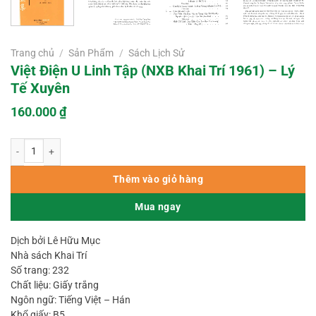
Trang chủ
/
Sản Phẩm
/
Sách Lịch Sử
Việt Điện U Linh Tập (NXB Khai Trí 1961) – Lý
Tế Xuyên
160.000
₫
Việt Điện U Linh Tập (NXB Khai Trí 1961) – Lý Tế Xuyên số lượng
Thêm vào giỏ hàng
Mua ngay
Dịch bởi Lê Hữu Mục
Nhà sách Khai Trí
Số trang: 232
Chất liệu: Giấy trắng
Ngôn ngữ: Tiếng Việt – Hán
Khổ giấy: B5