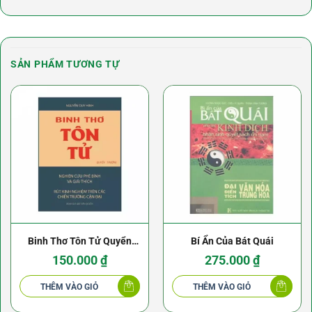
SẢN PHẨM TƯƠNG TỰ
Binh Thơ Tôn Tử Quyển
Bí Ẩn Của Bát Quái
Thượng – Nguyễn Duy
150.000
₫
275.000
₫
Hinh – NXB Khai Trí 1973
THÊM VÀO GIỎ
THÊM VÀO GIỎ