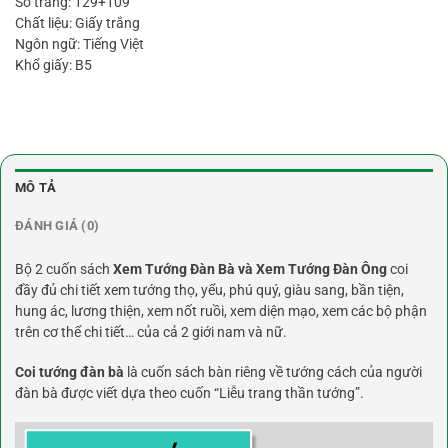
Số trang: 129+109
Chất liệu: Giấy trắng
Ngôn ngữ: Tiếng Việt
Khổ giấy: B5
MÔ TẢ
ĐÁNH GIÁ (0)
Bộ 2 cuốn sách
Xem Tướng Đàn Bà và Xem Tướng Đàn Ông
coi
đầy đủ chi tiết xem tướng thọ, yểu, phú quý, giàu sang, bần tiện,
hung ác, lương thiện, xem nốt ruồi, xem diện mạo, xem các bộ phận
trên cơ thể chi tiết… của cả 2 giới nam và nữ.
Coi tướng đàn bà
là cuốn sách bàn riêng về tướng cách của người
đàn bà được viết dựa theo cuốn “Liễu trang thần tướng”.