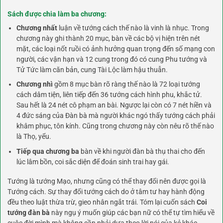
Sách được chia làm ba chương:
Chương nhất
luận về tướng cách thế nào là vinh là nhục. Trong
chương này ghi thành 20 mục, bàn về các bộ vị hiện trên nét
mặt, các loại nốt ruồi có ảnh hưởng quan trọng đến số mạng con
người, các vận hạn và 12 cung trong đó có cung Phu tướng và
Tử Tức làm căn bản, cung Tài Lộc làm hậu thuẫn.
Chương nhì
gồm 8 mục bàn rõ ràng thế nào là 72 loại tướng
cách dâm tiện, liên tiếp đến 36 tướng cách hình phu, khắc tử.
Sau hết là 24 nét cô phạm an bài. Ngược lại còn có 7 nét hiền và
4 đức sáng của Đàn bà mà người khác ngó thấy tướng cách phải
khâm phục, tôn kính. Cũng trong chương này còn nêu rõ thế nào
là Thọ, yểu.
Tiếp qua chương ba
bàn về khi người đàn bà thụ thai cho đến
lúc lâm bồn, coi sắc diện để đoán sinh trai hay gái.
Tướng là tướng Mạo, nhưng cũng có thể thay đổi nên được gọi là
Tướng cách. Sự thay đổi tướng cách do ở tâm tư hay hành động
đều theo luật thừa trừ, gieo nhân ngắt trái. Tóm lại cuốn sách
Coi
tướng đàn bà
này ngụ ý muốn giúp các bạn nữ có thể tự tìm hiểu về
cuộc đời mình mà không cần phải dựa theo lời nói của kẻ khác.