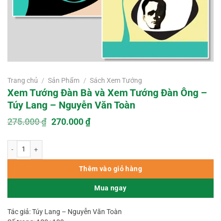
Trang chủ
/
Sản Phẩm
/
Sách Xem Tướng
Xem Tướng Đàn Bà và Xem Tướng Đàn Ông –
Túy Lang – Nguyễn Văn Toàn
Giá
Giá
275.000
₫
270.000
₫
gốc
hiện
là:
tại
Xem Tướng Đàn Bà và Xem Tướng Đàn Ông – Túy Lang – Nguyễn Văn Toàn 
275.000 ₫.
là:
270.000 ₫.
Thêm vào giỏ hàng
Mua ngay
Tác giả: Túy Lang – Nguyễn Văn Toàn