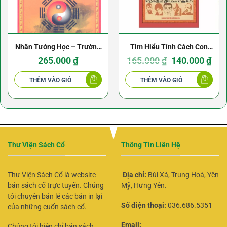
Nhân Tướng Học – Trường
Tìm Hiểu Tính Cách Con
Minh
Người Qua Khuôn Mặt
Giá
Giá
265.000
₫
165.000
₫
140.000
₫
gốc
hiện
là:
tại
165.000 ₫.
là:
THÊM VÀO GIỎ
THÊM VÀO GIỎ
140.0
Thư Viện Sách Cổ
Thông Tin Liên Hệ
Thư Viện Sách Cổ là website
Địa chỉ:
Bùi Xá, Trung Hoà, Yên
bán sách cổ trực tuyến. Chúng
Mỹ, Hưng Yên.
tôi chuyên bán lẻ các bản in lại
Số điện thoại:
036.686.5351
của những cuốn sách cổ.
Email:
Chúng tôi hiện chỉ bán sách