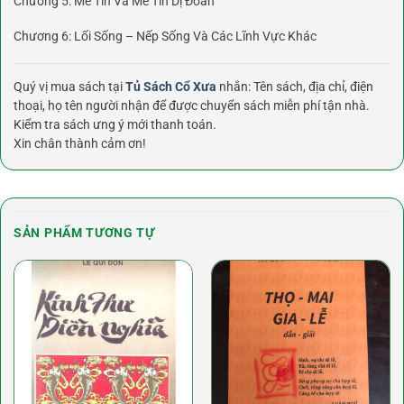
Chương 5: Mê Tín Và Mê Tín Dị Đoan
Chương 6: Lối Sống – Nếp Sống Và Các Lĩnh Vực Khác
Quý vị mua sách tại
Tủ Sách Cổ Xưa
nhắn: Tên sách, địa chỉ, điện
thoại, họ tên người nhận để được chuyển sách miễn phí tận nhà.
Kiểm tra sách ưng ý mới thanh toán.
Xin chân thành cảm ơn!
SẢN PHẨM TƯƠNG TỰ