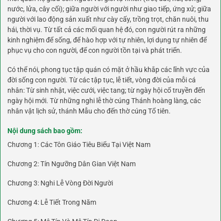
nước, lửa, cây cối); giữa người với người như giao tiếp, ứng xử; giữa
người với lao động sản xuất như cày cấy, trồng trọt, chăn nuôi, thu
hái, thời vụ. Từ tất cả các mối quan hệ đó, con người rút ra những
kinh nghiệm để sống, để hào hợp với tự nhiên, lợi dụng tự nhiên để
phục vụ cho con người, để con người tồn tại và phát triển.
Có thể nói, phong tục tập quán có mặt ở hầu khắp các lĩnh vực của
đời sống con người. Từ các tập tục, lễ tiết, vòng đời của mỗi cá
nhân: Từ sinh nhật, việc cưới, việc tang; từ ngày hội cổ truyền đến
ngày hội mới. Từ những nghi lễ thờ cúng Thánh hoàng làng, các
nhân vật lịch sử, thánh Mẫu cho đến thờ cúng Tổ tiên.
Nội dung sách bao gồm:
Chương 1: Các Tôn Giáo Tiêu Biểu Tại Việt Nam
Chương 2: Tín Ngưỡng Dân Gian Việt Nam
Chương 3: Nghi Lễ Vòng Đời Người
Chương 4: Lễ Tiết Trong Năm