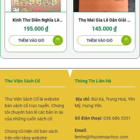
Kinh Thư Diễn Nghĩa Lê
Thọ Mai Gia Lễ Dẫn Giải –
Quý Đôn – Giảng nghĩa
Túy Lang – Nguyễn Văn
195.000
₫
145.000
₫
Kinh Thư
Toàn
THÊM VÀO GIỎ
THÊM VÀO GIỎ
Thư Viện Sách Cổ
Thông Tin Liên Hệ
Thư Viện Sách Cổ là website
Địa chỉ:
Bùi Xá, Trung Hoà, Yên
bán sách cổ trực tuyến. Chúng
Mỹ, Hưng Yên.
tôi chuyên bán lẻ các bản in lại
Số điện thoại:
036.686.5351
của những cuốn sách cổ.
Email:
Chúng tôi hiện chỉ bán sách
lienhe@thuviensachco.com
trên nền tảng website: