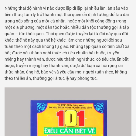
Những thái độ hành vi nào được lặp đi lặp lại nhiều lần, ăn sâu vào
tiềm thức, tâm lý trở thành một thói quen ổn định tương đối lâu dài
trong nếp sống của một cá nhân, hoặc một khối cộng đồng trong
một địa phương, một dân tộc hoặc nhiều dân tộc thường gọi là tập
quán – tức thói quen. Thói quen được truyền lại từ đời này qua đời
khác, thế hệ này qua thế hệ khác, làm cho những người đời sau
tuân theo một cách không tự giác. Những tập quán có tính chất xã
hội; được nêu thành nghi thức, có tiêu chuẩn bắt buộc, truyền
miệng hay thành văn, được nêu thành nghi thức, có tiêu chuẩn bắt
buộc, truyền miệng hay thành văn, được dư luận xã hội rộng rãi
thừa nhận, ủng hộ, bảo vệ và yêu cầu mọi người tuân theo, không
theo thì lên án, thường gọi là tục lệ hay phong tục.