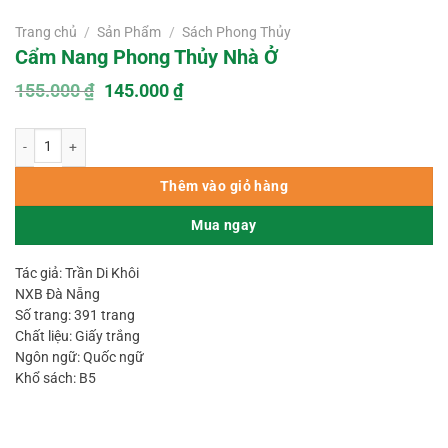
Trang chủ
/
Sản Phẩm
/
Sách Phong Thủy
Cẩm Nang Phong Thủy Nhà Ở
Giá
Giá
155.000
₫
145.000
₫
gốc
hiện
là:
tại
Cẩm Nang Phong Thủy Nhà Ở số lượng
155.000 ₫.
là:
145.000 ₫.
Thêm vào giỏ hàng
Mua ngay
Tác giả: Trần Di Khôi
NXB Đà Nẵng
Số trang: 391 trang
Chất liệu: Giấy trắng
Ngôn ngữ: Quốc ngữ
Khổ sách: B5