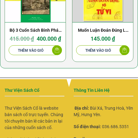
Bộ 3 Cuốn Sách Binh Pháp
Muốn Luận Đoán Đúng Lá
Kinh Điển
Giá
Giá
Số Tử Vi
415.000
₫
400.000
₫
145.000
₫
gốc
hiện
là:
tại
415.000 ₫.
là:
THÊM VÀO GIỎ
THÊM VÀO GIỎ
400.000 ₫.
Thư Viện Sách Cổ
Thông Tin Liên Hệ
Thư Viện Sách Cổ là website
Địa chỉ:
Bùi Xá, Trung Hoà, Yên
bán sách cổ trực tuyến. Chúng
Mỹ, Hưng Yên.
tôi chuyên bán lẻ các bản in lại
Số điện thoại:
036.686.5351
của những cuốn sách cổ.