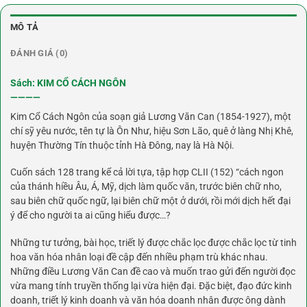
MÔ TẢ
ĐÁNH GIÁ (0)
Sách: KIM CỔ CÁCH NGÔN
————
Kim Cổ Cách Ngôn của soạn giả Lương Văn Can (1854-1927), một
chí sỹ yêu nước, tên tự là Ôn Như, hiệu Sơn Lão, quê ở làng Nhị Khê,
huyện Thường Tín thuộc tỉnh Hà Đông, nay là Hà Nội.
Cuốn sách 128 trang kể cả lời tựa, tập hợp CLII (152) “cách ngon
của thánh hiều Âu, Á, Mỹ, dịch làm quốc văn, trước biên chữ nho,
sau biên chữ quốc ngữ, lại biên chữ một ở dưới, rồi mới dịch hết đại
ý để cho người ta ai cũng hiểu được…?
Những tư tưởng, bài học, triết lý được chắc lọc được chắc lọc từ tinh
hoa văn hóa nhân loại đề cập đến nhiều phạm trù khác nhau.
Những điều Lương Văn Can đề cao và muốn trao gửi đến người đọc
vừa mang tính truyền thống lại vừa hiện đại. Đặc biệt, đạo đức kinh
doanh, triết lý kinh doanh và văn hóa doanh nhân được ông dành