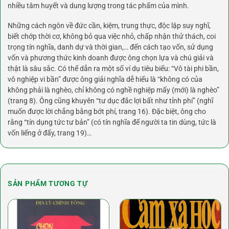
nhiều tâm huyết và dung lượng trong tác phẩm của mình.
Những cách ngôn về đức cần, kiệm, trung thực, độc lập suy nghĩ,
biết chớp thời cơ, không bỏ qua việc nhỏ, chấp nhận thử thách, coi
trọng tín nghĩa, danh dự và thời gian,… đến cách tạo vốn, sử dụng
vốn và phương thức kinh doanh được ông chọn lựa và chú giải và
thật là sâu sắc. Có thể dẫn ra một số ví dụ tiêu biểu: “Vô tài phi bần,
vô nghiệp vi bần” được ông giải nghĩa dễ hiểu là “không có của
không phải là nghèo, chỉ không có nghề nghiệp mấy (mới) là nghèo”
(trang 8). Ông cũng khuyên “tư dục đắc lợi bất như tỉnh phí” (nghĩ
muốn được lời chẳng bằng bớt phí, trang 16). Đặc biệt, ông cho
rằng “tín dụng tức tư bản” (có tín nghĩa để người ta tin dùng, tức là
vốn liếng ở đấy, trang 19)…
SẢN PHẨM TƯƠNG TỰ