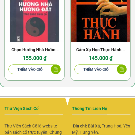
Chọn Hướng Nhà Hướng
Cảm Xạ Học Thực Hành –
Đất Theo Quan Niệm Cổ –
Dư Quang Châu
155.000
₫
145.000
₫
Tôn Nhan
THÊM VÀO GIỎ
THÊM VÀO GIỎ
Thư Viện Sách Cổ
Thông Tin Liên Hệ
Thư Viện Sách Cổ là website
Địa chỉ:
Bùi Xá, Trung Hoà, Yên
bán sách cổ trực tuyến. Chúng
Mỹ, Hưng Yên.