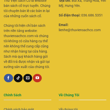
Thư Viện Sách Cổ là website
Địa chỉ:
Bùi Xá, Trung Hoà, Yên
bán sách cổ trực tuyến. Chúng
Mỹ, Hưng Yên.
tôi chuyên bán lẻ các bản in lại
Số điện thoại:
036.686.5351
của những cuốn sách cổ.
Email:
Chúng tôi hiện chỉ bán sách
lienhe@thuviensachco.com
trên nền tảng website:
thuviensachco.com và chúng
tôi không có cửa hàng cụ thể
nên không thể cung cấp cũng
như nhận hàng tại cửa hàng.
Sách mà quý khách hàng gửi
về đổi trả được nhận và gửi tại
xưởng sản xuất của chúng tôi.
Chính Sách
Về Chúng Tôi
Chính sách bảo mật
Về chúng tôi