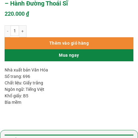
– Hành Đường Thoái Sĩ
220.000
₫
300 Bài Thơ Đường (Đường Thi Tam Bách Thủ) – Hành Đường Thoái Sĩ số l
Thêm vào giỏ hàng
Mua ngay
Nhà xuất bản Văn Hóa
Số trang: 696
Chất liệu: Giấy trắng
Ngôn ngữ: Tiếng Việt
Khổ giấy: B5
Bìa mềm