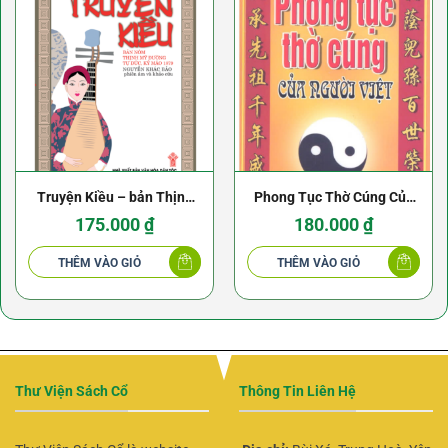
Truyện Kiều – bản Thịnh
Phong Tục Thờ Cúng Của
Mỹ Đường Tự Đức Kỷ Mão
Người Việt
175.000
₫
180.000
₫
THÊM VÀO GIỎ
THÊM VÀO GIỎ
Thư Viện Sách Cổ
Thông Tin Liên Hệ