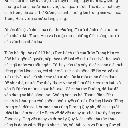
Nhiều bài thơ hay đã được lưu truyền hàng ngày năm nay, không
những ở trong nước mà đã vượt ra ngoài nước. Thơ đã là một quy
định trong thi cử… Thơ Đường có ảnh hưởng lớn trong nền văn hoá
Trung Hoa, với các nước láng giềng.
Di sản đồ sộ và tinh hoa của thơ Đường đã trở thành niềm tự hào
của nhân dân Trung Hoa và là một trong những điểm sáng rực rỡ
của văn hoá nhân loại.
Toàn bộ tập thơ có 313 bài, (Tam bách thủ của Trần Trọng Kim có
336 bài), gồm 8 quyển, xếp theo thể loại cổ thi, luật thi và thơ tuyệt
cú, ngũ ngôn và thất ngôn. Cái hay của tập này là các soạn giả tách
riêng phần Nhạc phủ, coi như một thể loại không để lẫn với cổ thi,
luật thi và tuyệt cú như các tập trước. Đó là một quan điểm đúng.
Để như thế, người đọc thấy được Nhạc phủ ra đời trước thơ luật và
vốn là lời của những khúc hát xưa. Các nhà thơ Đường, đôi lúc đã
vận dụng nó khá sáng tạo. Chẳng hạn ba bài Thanh Bình điệu,
chính là Nhạc phủ chứ không phải tuyệt cú luật. Đường Huyền Tông
trong một đêm vui thưởng hoa cùng Dương Quý phi, đã sai người
triệu Hàn lâm học sĩ Lý Bạch về để viết ngay tại chỗ. Lúc ấy ông còn
đang say! Ông viết ngay và được Lý Quy Niên, một nhà tác khúc
cũng là danh cầm đã phổ nhạc luôn, hát hầu vua và Dương Quý phi.