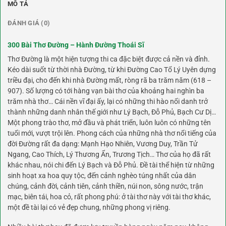
MÔ TẢ
ĐÁNH GIÁ (0)
300 Bài Thơ Đường – Hành Đường Thoái Sĩ
Thơ Đường là một hiện tượng thi ca đặc biệt được cả nền và đỉnh.
Kéo dài suốt từ thời nhà Đường, từ khi Đường Cao Tổ Lý Uyên dựng
triều đại, cho đến khi nhà Đường mất, ròng rã ba trăm năm (618 –
907). Số lượng có tới hàng vạn bài thơ của khoảng hai nghìn ba
trăm nhà thơ… Cái nền vĩ đại ấy, lại có những thi hào nổi danh trở
thành những danh nhân thế giới như Lý Bạch, Đỗ Phủ, Bạch Cư Dị…
Một phong trào thơ, mở đầu và phát triển, luôn luôn có những tên
tuổi mới, vượt trội lên. Phong cách của những nhà thơ nổi tiếng của
đời Đường rất đa dạng: Mạnh Hạo Nhiên, Vương Duy, Trần Tử
Ngang, Cao Thích, Lý Thương Ẩn, Trương Tịch… Thơ của họ đã rất
khác nhau, nói chi đến Lý Bạch và Đỗ Phủ. Đề tài thể hiện từ những
sinh hoạt xa hoa quy tộc, đến cảnh nghèo túng nhất của dân
chúng, cảnh đời, cảnh tiên, cảnh thiền, núi non, sông nước, trận
mạc, biên tái, hoa cỏ, rất phong phú: ở tài thơ này với tài thơ khác,
một đề tài lại có vẻ đẹp chung, những phong vị riêng.