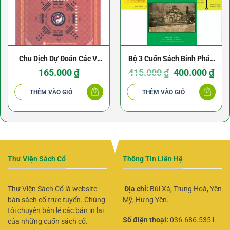
Chu Dịch Dự Đoán Các Ví
Bộ 3 Cuốn Sách Binh Pháp
Dụ Có Giải – Thiệu Vĩ Hoa
Kinh Điển
Giá
Giá
165.000
₫
415.000
₫
400.000
₫
gốc
hiện
là:
tại
415.000 ₫.
là:
THÊM VÀO GIỎ
THÊM VÀO GIỎ
400.0
Thư Viện Sách Cổ
Thông Tin Liên Hệ
Thư Viện Sách Cổ là website
Địa chỉ:
Bùi Xá, Trung Hoà, Yên
bán sách cổ trực tuyến. Chúng
Mỹ, Hưng Yên.
tôi chuyên bán lẻ các bản in lại
Số điện thoại:
036.686.5351
của những cuốn sách cổ.