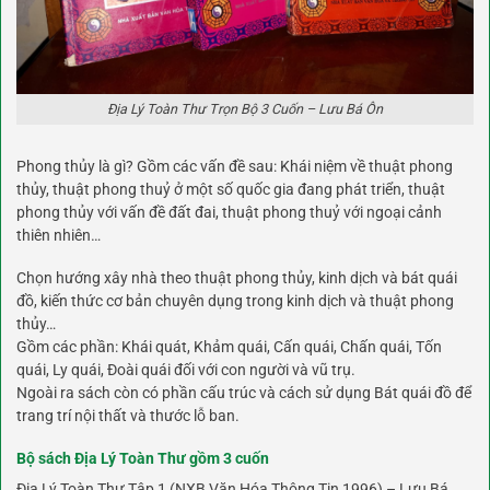
Địa Lý Toàn Thư Trọn Bộ 3 Cuốn – Lưu Bá Ôn
Phong thủy là gì? Gồm các vấn đề sau: Khái niệm về thuật phong
thủy, thuật phong thuỷ ở một số quốc gia đang phát triển, thuật
phong thủy với vấn đề đất đai, thuật phong thuỷ với ngoại cảnh
thiên nhiên…
Chọn hướng xây nhà theo thuật phong thủy, kinh dịch và bát quái
đồ, kiến thức cơ bản chuyên dụng trong kinh dịch và thuật phong
thủy…
Gồm các phần: Khái quát, Khảm quái, Cấn quái, Chấn quái, Tốn
quái, Ly quái, Đoài quái đối với con người và vũ trụ.
Ngoài ra sách còn có phần cấu trúc và cách sử dụng Bát quái đồ để
trang trí nội thất và thước lỗ ban.
Bộ sách Địa Lý Toàn Thư gồm 3 cuốn
Địa Lý Toàn Thư Tập 1 (NXB Văn Hóa Thông Tin 1996) – Lưu Bá