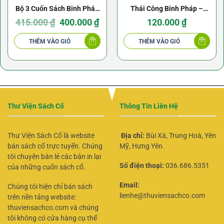
Bộ 3 Cuốn Sách Binh Pháp
Thái Công Binh Pháp –
Kinh Điển
Giá
Giá
Khương Lữ Vọng (NXB
415.000
₫
400.000
₫
120.000
₫
gốc
hiện
là:
tại
Khai Trí 1967)
415.000 ₫.
là:
THÊM VÀO GIỎ
THÊM VÀO GIỎ
400.000 ₫.
Thư Viện Sách Cổ
Thông Tin Liên Hệ
Thư Viện Sách Cổ là website
Địa chỉ:
Bùi Xá, Trung Hoà, Yên
bán sách cổ trực tuyến. Chúng
Mỹ, Hưng Yên.
tôi chuyên bán lẻ các bản in lại
Số điện thoại:
036.686.5351
của những cuốn sách cổ.
Email:
Chúng tôi hiện chỉ bán sách
lienhe@thuviensachco.com
trên nền tảng website:
thuviensachco.com và chúng
tôi không có cửa hàng cụ thể