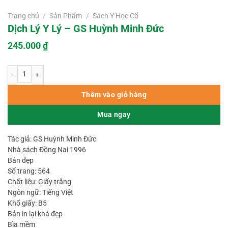
Trang chủ
/
Sản Phẩm
/
Sách Y Học Cổ
Dịch Lý Y Lý – GS Huỳnh Minh Đức
245.000
₫
Dịch Lý Y Lý - GS Huỳnh Minh Đức số lượng
Thêm vào giỏ hàng
Mua ngay
Tác giả: GS Huỳnh Minh Đức
Nhà sách Đồng Nai 1996
Bản đẹp
Số trang: 564
Chất liệu: Giấy trắng
Ngôn ngữ: Tiếng Việt
Khổ giấy: B5
Bản in lại khá đẹp
Bìa mềm