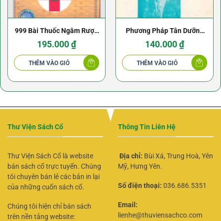
999 Bài Thuốc Ngâm Rượu
Phương Pháp Tân Dưỡng
– Mẫn Đào
Sinh – Sakurazawa Nyoichi
195.000
₫
140.000
₫
THÊM VÀO GIỎ
THÊM VÀO GIỎ
Thư Viện Sách Cổ
Thông Tin Liên Hệ
Thư Viện Sách Cổ là website
Địa chỉ:
Bùi Xá, Trung Hoà, Yên
bán sách cổ trực tuyến. Chúng
Mỹ, Hưng Yên.
tôi chuyên bán lẻ các bản in lại
Số điện thoại:
036.686.5351
của những cuốn sách cổ.
Email:
Chúng tôi hiện chỉ bán sách
lienhe@thuviensachco.com
trên nền tảng website: