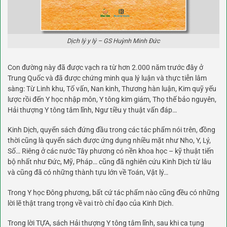
Dịch lý y lý – GS Huỳnh Minh Đức
Con đường này đã được vạch ra từ hơn 2.000 năm trước đây ở
Trung Quốc và đã được chứng minh qua lý luận và thực tiễn lâm
sàng: Từ Linh khu, Tố vấn, Nan kinh, Thương hàn luận, Kim quỹ yếu
lược rồi đến Y học nhập môn, Y tông kim giám, Thọ thế bảo nguyên,
Hải thượng Y tông tâm lĩnh, Ngư tiều y thuật vấn đáp…
Kinh Dịch, quyển sách đứng đầu trong các tác phẩm nói trên, đồng
thời cũng là quyển sách được ứng dụng nhiều mặt như Nho, Y, Lý,
Số… Riêng ở các nước Tây phương có nền khoa học – kỹ thuật tiến
bộ nhất như Đức, Mỹ, Pháp… cũng đã nghiên cứu Kinh Dịch từ lâu
và cũng đã có những thành tựu lớn về Toán, Vật lý…
Trong Y học Đông phương, bất cứ tác phẩm nào cũng đều có những
lời lẽ thật trang trọng về vai trò chỉ đạo của Kinh Dịch.
Trong lời TỰA, sách Hải thượng Y tông tâm lĩnh, sau khi ca tụng