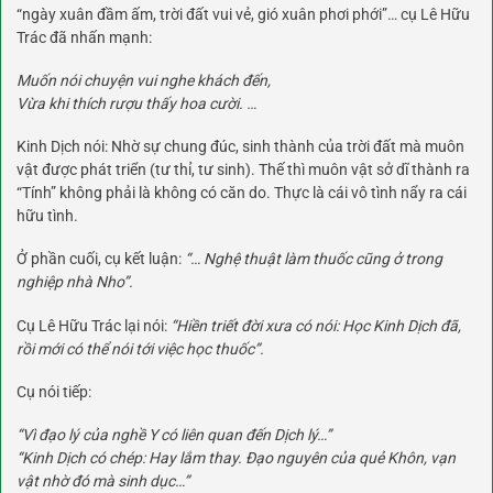
“ngày xuân đầm ấm, trời đất vui vẻ, gió xuân phơi phới”… cụ Lê Hữu
Trác đã nhấn mạnh:
Muốn nói chuyện vui nghe khách đến,
Vừa khi thích rượu thấy hoa cười. …
Kinh Dịch nói: Nhờ sự chung đúc, sinh thành của trời đất mà muôn
vật được phát triển (tư thỉ, tư sinh). Thế thì muôn vật sở dĩ thành ra
“Tính” không phải là không có căn do. Thực là cái vô tình nẩy ra cái
hữu tình.
Ở phần cuối, cụ kết luận:
“… Nghệ thuật làm thuốc cũng ở trong
nghiệp nhà Nho”.
Cụ Lê Hữu Trác lại nói:
“Hiền triết đời xưa có nói: Học Kinh Dịch đã,
rồi mới có thể nói tới việc học thuốc”.
Cụ nói tiếp:
“Vì đạo lý của nghề Y có liên quan đến Dịch lý…”
“Kinh Dịch có chép: Hay lắm thay. Đạo nguyên của quẻ Khôn, vạn
vật nhờ đó mà sinh dục…”