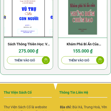
Sách Thông Thiên Học: Vũ
Khám Phá Bí Ẩn Của
Trụ Và Con Người –
Những Điềm Chiêm Bao
275.000
₫
155.000
₫
Nguyễn Văn Huấn (3 Tập)
THÊM VÀO GIỎ
THÊM VÀO GIỎ
Thư Viện Sách Cổ
Thông Tin Liên Hệ
Thư Viện Sách Cổ là website
Địa chỉ:
Bùi Xá, Trung Hoà, Yên