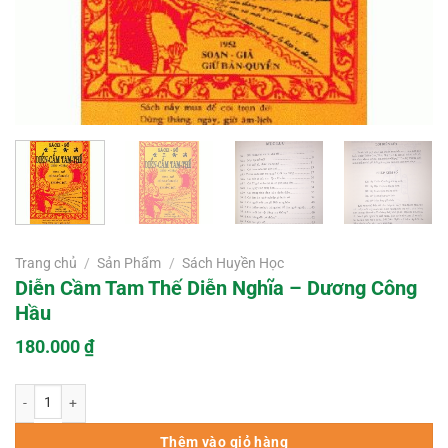
Trang chủ
/
Sản Phẩm
/
Sách Huyền Học
Diễn Cầm Tam Thế Diễn Nghĩa – Dương Công
Hầu
180.000
₫
Diễn Cầm Tam Thế Diễn Nghĩa – Dương Công Hầu số lượng
Thêm vào giỏ hàng