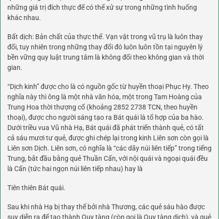
những giá trị đích thực để có thể xử sự trong những tình huống
khác nhau.
Bất dịch: Bản chất của thực thể. Vạn vật trong vũ trụ là luôn thay
đổi, tuy nhiên trong những thay đổi đó luôn luôn tồn tại nguyên lý
bền vững quy luật trung tâm là không đổi theo không gian và thời
gian.
“Dịch kinh” được cho là có nguồn gốc từ huyền thoại Phục Hy. Theo
nghĩa này thì ông là một nhà văn hóa, một trong Tam Hoàng của
Trung Hoa thời thượng cổ (khoảng 2852 2738 TCN, theo huyền
thoại), được cho người sáng tạo ra Bát quái là tổ hợp của ba hào.
Dưới triều vua Vũ nhà Hạ, Bát quái đã phát triển thành quẻ, có tất
cả sáu mươi tư quẻ, được ghi chép lại trong kinh Liên sơn còn gọi là
Liên sơn Dịch. Liên sơn, có nghĩa là “các dãy núi liên tiếp” trong tiếng
Trung, bắt đầu bằng quẻ Thuần Cấn, với nội quái và ngoại quái đều
là Cấn (tức hai ngọn núi liên tiếp nhau) hay là
Tiên thiên Bát quái.
Sau khi nhà Hạ bị thay thế bởi nhà Thương, các quẻ sáu hào được
suy diễn ra để tạo thành Quy tàng (còn gọi là Quy tàng dịch), và quẻ