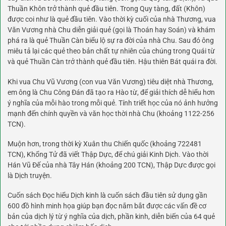
Thuần Khôn trở thành quẻ đầu tiên. Trong Quy tàng, đất (Khôn)
được coi như là quẻ đầu tiên. Vào thời kỳ cuối của nhà Thương, vua
Văn Vương nhà Chu diễn giải quẻ (gọi là Thoán hay Soán) và khám
phá ra là quẻ Thuần Càn biểu lộ sự ra đời của nhà Chu. Sau đó ông
miêu tả lại các quẻ theo bản chất tự nhiên của chúng trong Quái từ
và quẻ Thuần Càn trở thành quẻ đầu tiên. Hậu thiên Bát quái ra đời.
Khi vua Chu Vũ Vương (con vua Văn Vương) tiêu diệt nhà Thương,
em ông là Chu Công Đán đã tạo ra Hào từ, để giải thích dễ hiểu hơn
ý nghĩa của mỗi hào trong mỗi quẻ. Tính triết học của nó ảnh hưởng
mạnh đến chính quyền và văn học thời nhà Chu (khoảng 1122-256
TCN).
Muộn hơn, trong thời kỳ Xuân thu Chiến quốc (khoảng 722481
TCN), Khổng Tử đã viết Thập Dực, để chú giải Kinh Dịch. Vào thời
Hán Vũ Đế của nhà Tây Hán (khoảng 200 TCN), Thập Dực được gọi
là Dịch truyện.
Cuốn sách Đọc hiểu Dịch kinh là cuốn sách đầu tiên sử dụng gần
600 đồ hình minh họa giúp bạn đọc nắm bắt được các vấn đề cơ
bản của dịch lý từ ý nghĩa của dịch, phần kinh, diễn biến của 64 quẻ