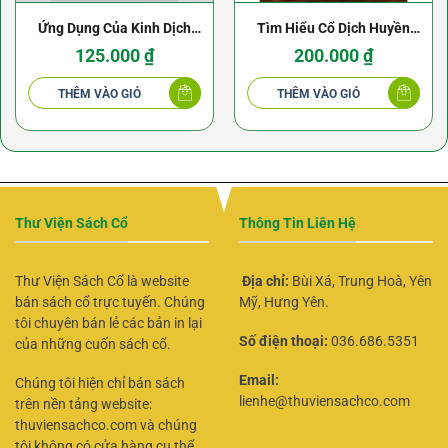
Ứng Dụng Của Kinh Dịch
Tìm Hiểu Cổ Dịch Huyền
Trong Đời Sống Và Lý Luận
Không Học
125.000
₫
200.000
₫
Y Học Cổ Truyền – Kiều
THÊM VÀO GIỎ
THÊM VÀO GIỎ
Xuân Dũng
Thư Viện Sách Cổ
Thông Tin Liên Hệ
Thư Viện Sách Cổ là website
Địa chỉ:
Bùi Xá, Trung Hoà, Yên
bán sách cổ trực tuyến. Chúng
Mỹ, Hưng Yên.
tôi chuyên bán lẻ các bản in lại
Số điện thoại:
036.686.5351
của những cuốn sách cổ.
Email:
Chúng tôi hiện chỉ bán sách
lienhe@thuviensachco.com
trên nền tảng website:
thuviensachco.com và chúng
tôi không có cửa hàng cụ thể