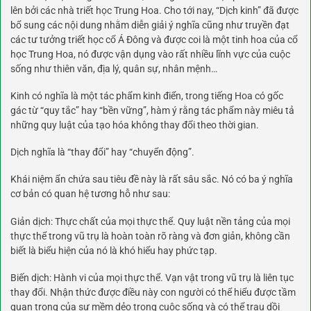
lên bởi các nhà triết học Trung Hoa. Cho tới nay, “Dịch kinh” đã được
bổ sung các nội dung nhằm diễn giải ý nghĩa cũng như truyền đạt
các tư tưởng triết học cổ Á Đông và được coi là một tinh hoa của cổ
học Trung Hoa, nó được vận dụng vào rất nhiều lĩnh vực của cuộc
sống như thiên văn, địa lý, quân sự, nhân mệnh…
Kinh có nghĩa là một tác phẩm kinh điển, trong tiếng Hoa có gốc
gác từ “quy tắc” hay “bền vững”, hàm ý rằng tác phẩm này miêu tả
những quy luật của tạo hóa không thay đổi theo thời gian.
Dịch nghĩa là “thay đổi” hay “chuyển động”.
Khái niệm ẩn chứa sau tiêu đề này là rất sâu sắc. Nó có ba ý nghĩa
cơ bản có quan hệ tương hỗ như sau:
Giản dịch: Thực chất của mọi thực thể. Quy luật nền tảng của mọi
thực thể trong vũ trụ là hoàn toàn rõ ràng và đơn giản, không cần
biết là biểu hiện của nó là khó hiểu hay phức tạp.
Biến dịch: Hành vi của mọi thực thể. Vạn vật trong vũ trụ là liên tục
thay đổi. Nhận thức được điều này con người có thể hiểu được tầm
quan trọng của sự mềm dẻo trong cuộc sống và có thể trau dồi