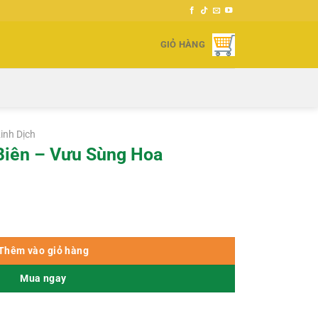
GIỎ HÀNG
inh Dịch
Biên – Vưu Sùng Hoa
oa số lượng
Thêm vào giỏ hàng
Mua ngay