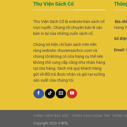
Thư Viện Sách Cổ
Thông
Thư Viện Sách Cổ là website bán sách cổ
Địa ch
trực tuyến. Chúng tôi chuyên bán lẻ các
Hưng Y
bản in lại của những cuốn sách cổ.
Số điện
Chúng tôi hiện chỉ bán sách trên nền
Email:
tảng website: thuviensachco.com và
chúng tôi không có cửa hàng cụ thể nên
không thể cung cấp cũng như nhận hàng
tại cửa hàng. Sách mà quý khách hàng
gửi về đổi trả được nhận và gửi tại xưởng
sản xuất của chúng tôi.
CHÍNH SÁCH BẢO MẬT
CHÍNH SÁCH HOÀN TRẢ
CHÍNH SÁ
Copyright 2026 ©
ĐTL