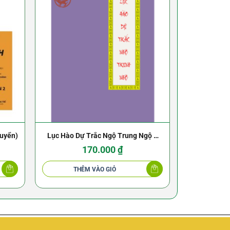
quyển)
Lục Hào Dự Trắc Ngộ Trung Ngộ –
Dịch Kinh T
Vương Hổ Ứng
170.000
₫
THÊM VÀO GIỎ
THÊ