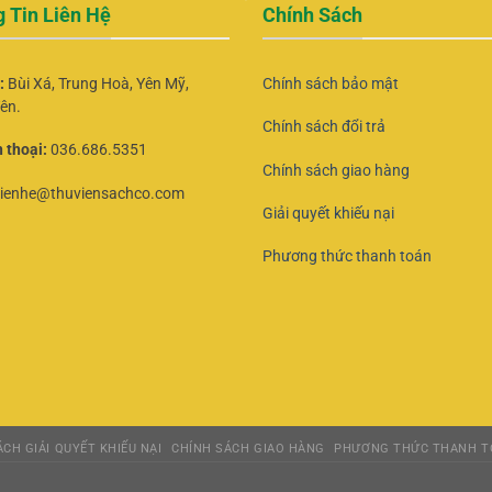
 Tin Liên Hệ
Chính Sách
ỉ:
Bùi Xá, Trung Hoà, Yên Mỹ,
Chính sách bảo mật
ên.
Chính sách đổi trả
 thoại:
036.686.5351
Chính sách giao hàng
lienhe@thuviensachco.com
Giải quyết khiếu nại
Phương thức thanh toán
CH GIẢI QUYẾT KHIẾU NẠI
CHÍNH SÁCH GIAO HÀNG
PHƯƠNG THỨC THANH T