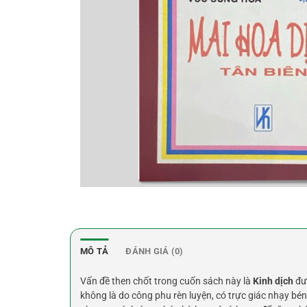
MÔ TẢ
ĐÁNH GIÁ (0)
Vấn đề then chốt trong cuốn sách này là
Kinh dịch
đượ
không là do công phu rèn luyện, có trực giác nhạy bé