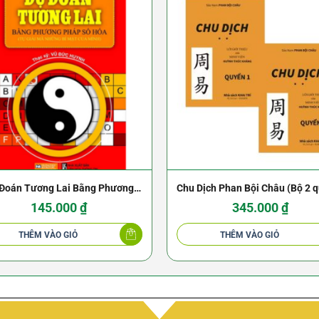
Đoán Tương Lai Bằng Phương
Chu Dịch Phan Bội Châu (Bộ 2 
Pháp Số Hóa
145.000
₫
345.000
₫
THÊM VÀO GIỎ
THÊM VÀO GIỎ