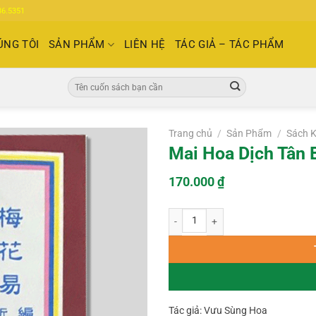
86.5351
ÚNG TÔI
SẢN PHẨM
LIÊN HỆ
TÁC GIẢ – TÁC PHẨM
Tìm
kiếm:
Trang chủ
/
Sản Phẩm
/
Sách K
Mai Hoa Dịch Tân 
170.000
₫
Mai Hoa Dịch Tân Biên – Vưu Sùng H
Tác giả: Vưu Sùng Hoa