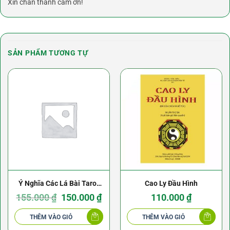
Xin chân thành cảm ơn!
SẢN PHẨM TƯƠNG TỰ
Ý Nghĩa Các Lá Bài Tarot
Cao Ly Đầu Hình
Giải Mã 78 Lá Bài Tarot –
Giá
Giá
155.000
₫
150.000
₫
110.000
₫
gốc
hiện
là:
tại
Michael Huey
155.000 ₫.
là:
THÊM VÀO GIỎ
THÊM VÀO GIỎ
150.000 ₫.