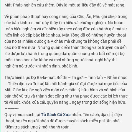
Mật-Pháp nghiên cứu thêm. Đây là một tài liệu đầy đủ về mật tạng.
Về phần pháp thuật hay công năng của Chú, Ấn, Phù ghi chép trong
các bản kinh xin mời qúy thầy tìm hiểu và chứng nghiệm. Nó hoàn
toàn hiệu nghiệm và dĩ nhiên tùy theo công đức của hành giả mà sự
hiển linh có cấp bậc khác nhau. Mật Tông đã có những huyền thoại
của nó tại nhiều quốc gia Á châu mà chúng ta không cần phải đề
cao nó thêm nữa. Những quan điểm thần thông và bí truyền đã đến
lúc được lưu hành trong quảng đại quần chúng như bất cứ một bộ
môn khoa học nào khác và mời những người hoài nghi hãy thí
nghiệm nó trước khi nhận định, phê bình.
Thực hiện Lục Độ Ba-la-mật: Bố thí – Trì giới – Tinh tấn – Nhẫn nhục
– Thiền định và Trí tuệ lần hồi hành-giả sẽ đạt được hai mục tiêu của
Mật Giáo là giác ngộ viên mãn các chân lý hữu-hình và vô-hình của
bản thể vũ trụ và thành đạt cũng như thu phục được các lợi ích thực
tế về sức khỏe, của cải, quyền năng… ngay trong đời sống hiện hữu.
————-
Quý vị mua sách tại
Tủ Sách Cổ Xưa
nhắn: Tên sách, địa chỉ, điện
thoại, họ tên người nhận để được chuyển sách miễn phí tận nhà.
Kiểm tra sách ưng ý mới thanh toán.