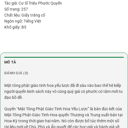
Tác giả: Cư Sĩ Triệu Phước Quyển
Số trang: 257
Chất liệu: Giấy trắng cổ
Ngôn ngữ: Tiếng Việt
Khổ giấy: B5
MÔ TẢ
ĐÁNH GIÁ (0)
Mật tông phật giáo tinh hoa yếu lược đã đi sâu vào bao thế hệ kiếp
người quyển kinh sách này vô cùng quý giá có phước có tâm mới tu
đạo bồ đề.
Quyển “Mật Tông Phật Giáo Tinh Hoa Yếu Lược” là bản đúc kết của
Mật-Tông Phật-Giáo Tinh-Hoa quyển Thượng và Trung xuất-bản tại
Hoa-Kỳ trong thời gian hai năm. Nó còn được bổ túc thêm một số
tài liệu mới về Chú, Phù và Ấn quyết để các học-giả và hành-giả về