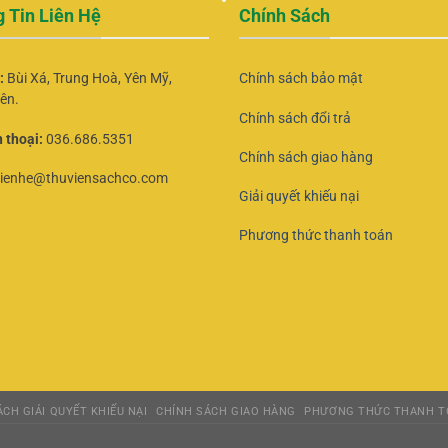
 Tin Liên Hệ
Chính Sách
ỉ:
Bùi Xá, Trung Hoà, Yên Mỹ,
Chính sách bảo mật
ên.
Chính sách đổi trả
 thoại:
036.686.5351
Chính sách giao hàng
lienhe@thuviensachco.com
Giải quyết khiếu nại
Phương thức thanh toán
CH GIẢI QUYẾT KHIẾU NẠI
CHÍNH SÁCH GIAO HÀNG
PHƯƠNG THỨC THANH T