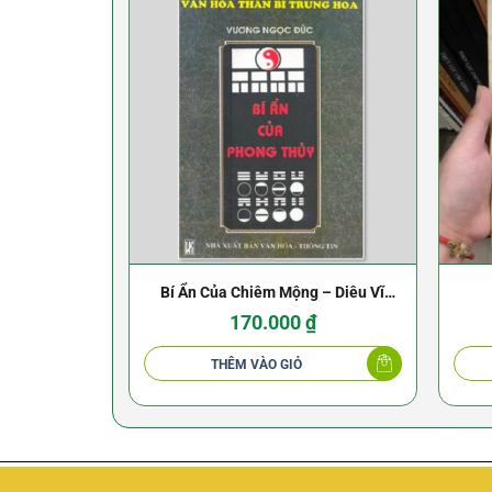
Bí Ẩn Của Chiêm Mộng – Diêu Vĩ
Quân – 1997
170.000
₫
THÊM VÀO GIỎ