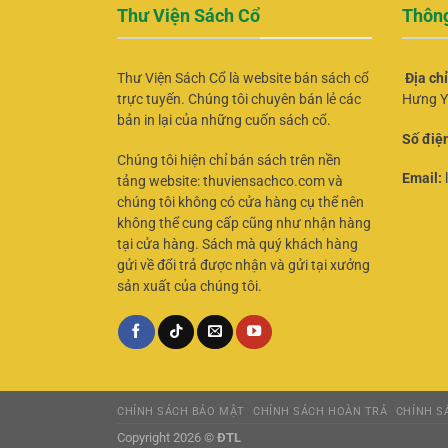
Thư Viện Sách Cổ
Thông
Thư Viện Sách Cổ là website bán sách cổ
Địa ch
trực tuyến. Chúng tôi chuyên bán lẻ các
Hưng Y
bản in lại của những cuốn sách cổ.
Số điện
Chúng tôi hiện chỉ bán sách trên nền
Email:
tảng website: thuviensachco.com và
chúng tôi không có cửa hàng cụ thể nên
không thể cung cấp cũng như nhận hàng
tại cửa hàng. Sách mà quý khách hàng
gửi về đổi trả được nhận và gửi tại xưởng
sản xuất của chúng tôi.
CHÍNH SÁCH BẢO MẬT
CHÍNH SÁCH HOÀN TRẢ
CHÍNH SÁ
Copyright 2026 ©
ĐTL