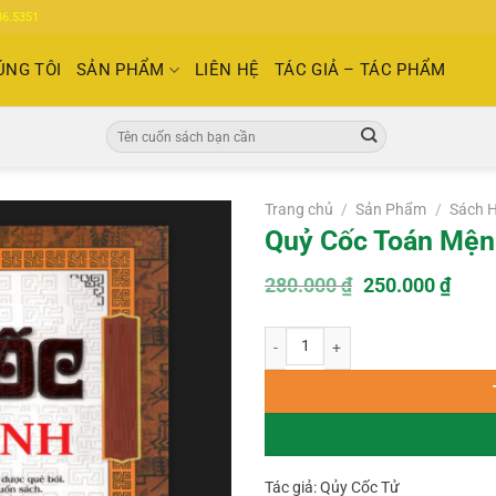
86.5351
ÚNG TÔI
SẢN PHẨM
LIÊN HỆ
TÁC GIẢ – TÁC PHẨM
Tìm
kiếm:
Trang chủ
/
Sản Phẩm
/
Sách 
Quỷ Cốc Toán Mện
Giá
Giá
280.000
₫
250.000
₫
gốc
hiện
là:
tại
Quỷ Cốc Toán Mệnh - Quỷ Cốc Tử số
280.000 ₫.
là:
250.
Tác giả: Qủy Cốc Tử