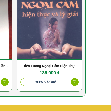
huần
Hiện Tượng Ngoại Cảm Hiện Thực
Bói quẻ 
Và Lý Giải
135.000
₫
THÊM VÀO GIỎ
THÊ