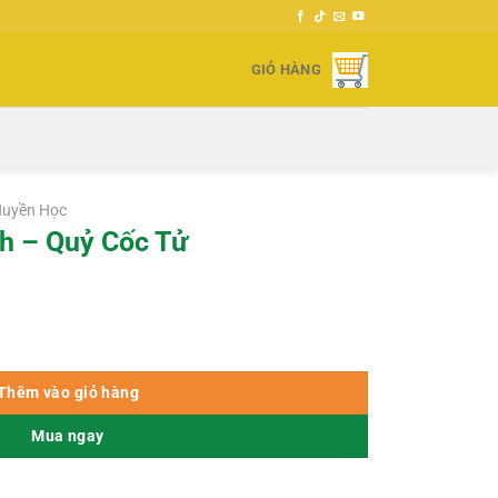
GIỎ HÀNG
Huyền Học
h – Quỷ Cốc Tử
 lượng
000 ₫.
Thêm vào giỏ hàng
Mua ngay