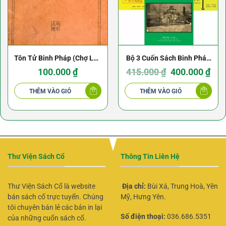
Tôn Tử Binh Pháp (Chợ Lớn
Bộ 3 Cuốn Sách Binh Pháp
1955) – Thi Đạt Chí
Kinh Điển
Giá
Giá
100.000
₫
415.000
₫
400.000
₫
gốc
hiện
là:
tại
415.000 ₫.
là:
THÊM VÀO GIỎ
THÊM VÀO GIỎ
400.0
Thư Viện Sách Cổ
Thông Tin Liên Hệ
Thư Viện Sách Cổ là website
Địa chỉ:
Bùi Xá, Trung Hoà, Yên
bán sách cổ trực tuyến. Chúng
Mỹ, Hưng Yên.
tôi chuyên bán lẻ các bản in lại
Số điện thoại:
036.686.5351
của những cuốn sách cổ.