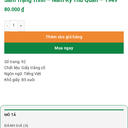
Sấm Trạng Trình – Nam Kỳ Thư Quán – 1949
80.000
₫
Sấm Trạng Trình – Nam Kỳ Thư Quán – 1949 số lượng
Thêm vào giỏ hàng
Mua ngay
Số trang: 92
Chất liệu: Giấy trắng cổ
Ngôn ngữ: Tiếng Việt
Khổ giấy: B5 xuôi
MÔ TẢ
ĐÁNH GIÁ (0)