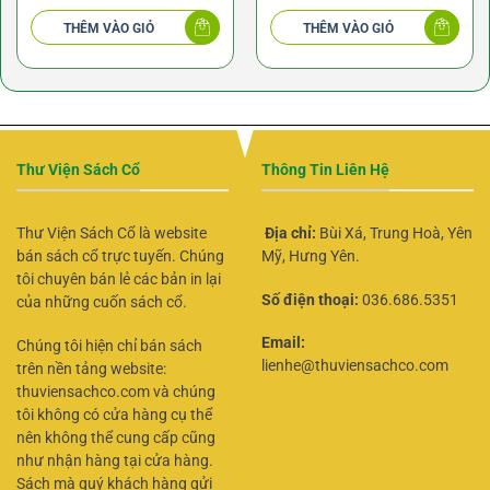
Thông Lạc
THÊM VÀO GIỎ
THÊM VÀO GIỎ
Thư Viện Sách Cổ
Thông Tin Liên Hệ
Thư Viện Sách Cổ là website
Địa chỉ:
Bùi Xá, Trung Hoà, Yên
bán sách cổ trực tuyến. Chúng
Mỹ, Hưng Yên.
tôi chuyên bán lẻ các bản in lại
Số điện thoại:
036.686.5351
của những cuốn sách cổ.
Email:
Chúng tôi hiện chỉ bán sách
lienhe@thuviensachco.com
trên nền tảng website:
thuviensachco.com và chúng
tôi không có cửa hàng cụ thể
nên không thể cung cấp cũng
như nhận hàng tại cửa hàng.
Sách mà quý khách hàng gửi