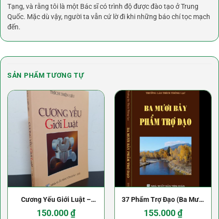
Tạng, và rằng tôi là một Bác sĩ có trình độ được đào tạo ở Trung
Quốc. Mặc dù vậy, người ta vẫn cứ lờ đi khi những báo chí tọc mạch
đến.
SẢN PHẨM TƯƠNG TỰ
Cương Yếu Giới Luật –
37 Phẩm Trợ Đạo (Ba Mươi
Thích Thiện Siêu
Bảy Pháp Trợ Đạo) – Thích
150.000
₫
155.000
₫