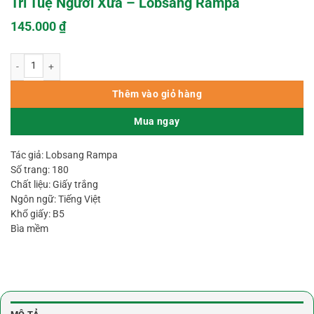
Trí Tuệ Người Xưa – Lobsang Rampa
145.000
₫
Trí Tuệ Người Xưa - Lobsang Rampa số lượng
Thêm vào giỏ hàng
Mua ngay
Tác giả: Lobsang Rampa
Số trang: 180
Chất liệu: Giấy trắng
Ngôn ngữ: Tiếng Việt
Khổ giấy: B5
Bìa mềm