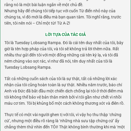
rằng nó là một bài luận ngắn về một chủ đề.
Nhưng hãy để chúng tôi tiếp tục với cuốn Từ điển nhỏ này của
chúng ta, vì đó mới là điều mà bạn quan tâm. Tôi nghĩ rằng, trước
tiên, tôi nên nói – Chỉ một từ! Từ A-Z!
LỜI TỰA CỦA TÁC GIẢ
Tôi là Tuesday Lobsang Rampa. Đó là cái tên duy nhất của tôi, bây
giờ là tên hợp pháp của tôi, và tôi sẽ không trả lời thêm nữa. Rất
nhiều thư gửi đến tôi với một đống những cái tên kỳ lạ, và tôi đã
ném chúng vào sọt rác, vì như đã nói, tên duy nhất của tôi là
Tuesday Lobsang Rampa.
Tất cả những cuốn sách của tôi là sự thật, tất cả những lời xác
nhận của tôi cũng hoàn toàn là sự thật. Nhiều năm trước, báo chí
Anh và Đức đã bắt đầu một chiến dịch chống lại tôi ở thời điểm mà
tôi không thể bảo vệ bản thân mình bởi vì tôi gần như chết vì nhồi
máu cơ tim. Tôi bị khủng bố một cách không thương xót và điên rồ.
Thực tế có một vài người ghen tị với tôi, vì vậy họ thu thập ‘chứng
cứ’, nhưng một điều rõ ràng là ‘những nhà sưu tập chứng cứ’ ấy
chẳng thèm thử nhìn đến TÔI! Thật không bình thường khi mà ‘một