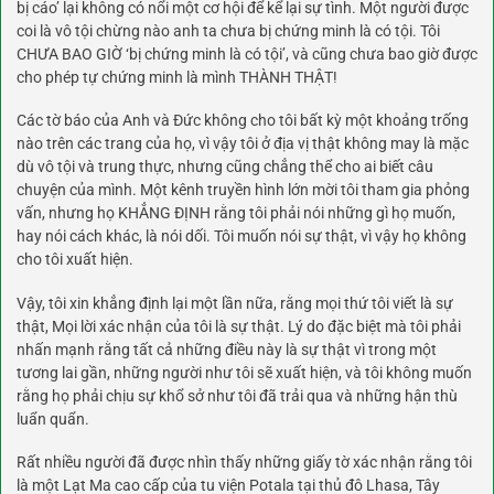
bị cáo’ lại không có nổi một cơ hội để kể lại sự tình. Một người được
coi là vô tội chừng nào anh ta chưa bị chứng minh là có tội. Tôi
CHƯA BAO GIỜ ‘bị chứng minh là có tội’, và cũng chưa bao giờ được
cho phép tự chứng minh là mình THÀNH THẬT!
Các tờ báo của Anh và Đức không cho tôi bất kỳ một khoảng trống
nào trên các trang của họ, vì vậy tôi ở địa vị thật không may là mặc
dù vô tội và trung thực, nhưng cũng chẳng thể cho ai biết câu
chuyện của mình. Một kênh truyền hình lớn mời tôi tham gia phỏng
vấn, nhưng họ KHẲNG ĐỊNH rằng tôi phải nói những gì họ muốn,
hay nói cách khác, là nói dối. Tôi muốn nói sự thật, vì vậy họ không
cho tôi xuất hiện.
Vậy, tôi xin khẳng định lại một lần nữa, rằng mọi thứ tôi viết là sự
thật, Mọi lời xác nhận của tôi là sự thật. Lý do đặc biệt mà tôi phải
nhấn mạnh rằng tất cả những điều này là sự thật vì trong một
tương lai gần, những người như tôi sẽ xuất hiện, và tôi không muốn
rằng họ phải chịu sự khổ sở như tôi đã trải qua và những hận thù
luẩn quẩn.
Rất nhiều người đã được nhìn thấy những giấy tờ xác nhận rằng tôi
là một Lạt Ma cao cấp của tu viện Potala tại thủ đô Lhasa, Tây