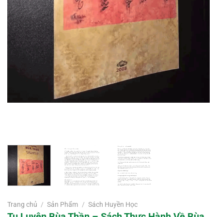
Trang chủ
/
Sản Phẩm
/
Sách Huyền Học
Tu Luyện Bùa Thần – Sách Thực Hành Về Bùa