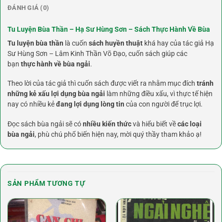
ĐÁNH GIÁ (0)
Tu Luyện Bùa Thần – Hạ Sư Hùng Sơn – Sách Thực Hành Về Bùa
Tu luyện bùa thần
là cuốn
sách huyền thuật
khá hay của tác giả Hạ
Sư Hùng Sơn – Lâm Kinh Thần Võ Đạo, cuốn sách giúp các
bạn
thực hành về bùa ngải
.
Theo lời của tác giả thì cuốn sách được viết ra nhằm mục đích
tránh
những kẻ xấu lợi dụng bùa ngải
làm những điều xấu, vì thực tế hiện
nay có nhiều kẻ
đang lợi dụng lòng tin
của con người để trục lợi.
Đọc sách bùa ngải sẽ có
nhiều kiến thức
và hiểu biết về
các loại
bùa ngải
, phù chú phổ biến hiện nay, mời quý thầy tham khảo ạ!
SẢN PHẨM TƯƠNG TỰ