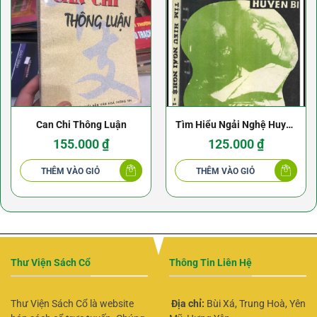
Can Chi Thông Luận
Tìm Hiểu Ngải Nghệ Huyền
Bí
155.000
₫
125.000
₫
THÊM VÀO GIỎ
THÊM VÀO GIỎ
Thư Viện Sách Cổ
Thông Tin Liên Hệ
Thư Viện Sách Cổ là website
Địa chỉ:
Bùi Xá, Trung Hoà, Yên