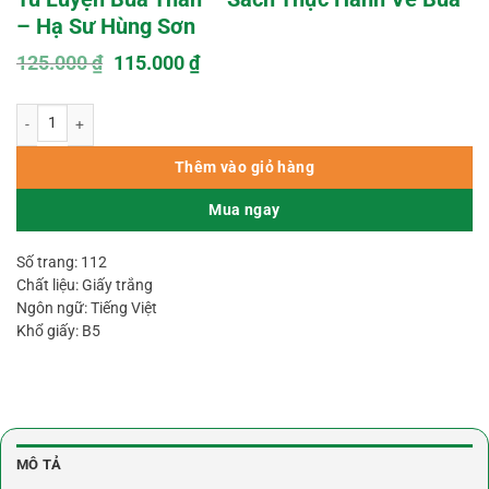
– Hạ Sư Hùng Sơn
Giá
Giá
125.000
₫
115.000
₫
gốc
hiện
là:
tại
Tu Luyện Bùa Thần – Sách Thực Hành Về Bùa – Hạ Sư Hùng Sơn số lượng
125.000 ₫.
là:
115.000 ₫.
Thêm vào giỏ hàng
Mua ngay
Số trang: 112
Chất liệu: Giấy trắng
Ngôn ngữ: Tiếng Việt
Khổ giấy: B5
MÔ TẢ