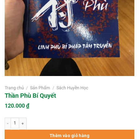
Trang chủ
/
Sản Phẩm
/
Sách Huyền Học
Thần Phù Bí Quyết
120.000
₫
Thần Phù Bí Quyết số lượng
Thêm vào giỏ hàng