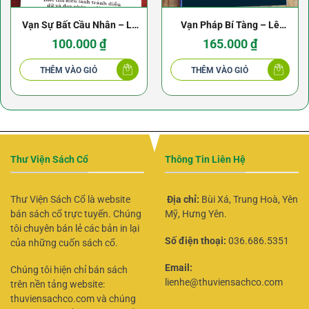
Vạn Sự Bất Cầu Nhân – Lý
Vạn Pháp Bí Tàng – Lê
Thuần Phong
Ứng, Trần Lang
100.000
₫
165.000
₫
THÊM VÀO GIỎ
THÊM VÀO GIỎ
Thư Viện Sách Cổ
Thông Tin Liên Hệ
Thư Viện Sách Cổ là website
Địa chỉ:
Bùi Xá, Trung Hoà, Yên
bán sách cổ trực tuyến. Chúng
Mỹ, Hưng Yên.
tôi chuyên bán lẻ các bản in lại
Số điện thoại:
036.686.5351
của những cuốn sách cổ.
Email:
Chúng tôi hiện chỉ bán sách
lienhe@thuviensachco.com
trên nền tảng website:
thuviensachco.com và chúng