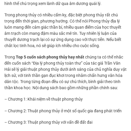
hình thể chú trọng xem lành dữ qua âm dương quái lý.
Trong phong thủy có nhiều cấm kỵ, đặc biệt phong thủy rất chú
trọng đến thời gian, phương hướng. Có thể nói Phong thủy địa lý
luôn mang đến cảm giác thần bí, nhiều quan điểm của học thuyết
âm trạch còn mang đậm màu sắc mê tín. Tuy nhiên lý luận của
thuyết dương trạch lại có sự ứng dụng cao với thực tiễn. Nếu biết
chắt lọc tinh hoa, nó sẽ giúp ích nhiều cho cuộc sống.
Trong
Top 5 cuốn sách phong thủy hay nhất
chúng ta có thể nhắc
đến cuốn sách “Địa lý phong thủy toàn thư” của tác giả Trần Văn
Hải sẽ lý giải thuật phong thủy dưới ánh sáng của chủ nghĩa duy vật
lịch sử, với tinh thần gạn đục khơi trong nhằm chấn hưng văn hóa
dân tộc. Trong từng đoạn đều có sự chú thích, bình giải theo tinh
thần khoa học. Nội dung sách bao gồm những phần chính sau:
– Chương 1: Khái niệm về thuật phong thủy
– Chương 2: Thuật phong thủy ở một số quốc gia đang phát triển
– Chương 3: Thuật phong thủy với vấn đề đất đai