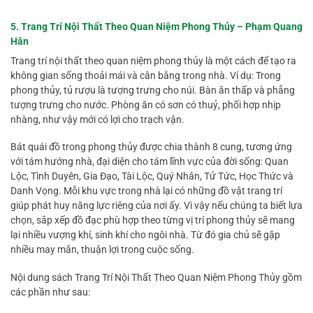
5. Trang Trí Nội Thất Theo Quan Niệm Phong Thủy – Phạm Quang
Hân
Trang trí nội thất theo quan niệm phong thủy là một cách để tạo ra
không gian sống thoải mái và cân bằng trong nhà. Ví dụ: Trong
phong thủy, tủ rượu là tượng trưng cho núi. Bàn ăn thấp và phẳng
tượng trưng cho nước. Phòng ăn có sơn có thuỷ, phối hợp nhịp
nhàng, như vậy mới có lợi cho trạch vận.
Bát quái đồ trong phong thủy được chia thành 8 cung, tương ứng
với tám hướng nhà, đại diện cho tám lĩnh vực của đời sống: Quan
Lộc, Tình Duyên, Gia Đạo, Tài Lộc, Quý Nhân, Tử Tức, Học Thức và
Danh Vọng. Mỗi khu vực trong nhà lại có những đồ vật trang trí
giúp phát huy năng lực riêng của nơi ấy. Vì vậy nếu chúng ta biết lựa
chọn, sắp xếp đồ đạc phù hợp theo từng vị trí phong thủy sẽ mang
lại nhiều vượng khí, sinh khí cho ngôi nhà. Từ đó gia chủ sẽ gặp
nhiều may mắn, thuận lợi trong cuộc sống.
Nội dung sách Trang Trí Nội Thất Theo Quan Niệm Phong Thủy gồm
các phần như sau: