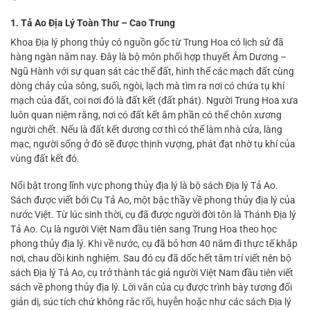
1. Tả Ao Địa Lý Toàn Thư – Cao Trung
Khoa Địa lý phong thủy có nguồn gốc từ Trung Hoa có lịch sử đã
hàng ngàn năm nay. Đây là bộ môn phối hợp thuyết Âm Dương –
Ngũ Hành với sự quan sát các thế đất, hình thể các mạch đất cùng
dòng chảy của sông, suối, ngòi, lạch mà tìm ra nơi có chứa tụ khí
mạch của đất, coi nơi đó là đất kết (đất phát). Người Trung Hoa xưa
luôn quan niệm rằng, nơi có đất kết âm phần có thể chôn xương
người chết. Nếu là đất kết dương cơ thì có thể làm nhà cửa, làng
mạc, người sống ở đó sẽ được thịnh vượng, phát đạt nhờ tụ khí của
vùng đất kết đó.
Nổi bật trong lĩnh vực phong thủy địa lý là bộ sách Địa lý Tả Ao.
Sách được viết bởi Cụ Tả Ao, một bậc thầy về phong thủy địa lý của
nước Việt. Từ lúc sinh thời, cụ đã được người đời tôn là Thánh Địa lý
Tả Ao. Cụ là người Việt Nam đầu tiên sang Trung Hoa theo học
phong thủy địa lý. Khi về nước, cụ đã bỏ hơn 40 năm đi thực tế khắp
nơi, chau dồi kinh nghiệm. Sau đó cụ đã dốc hết tâm trí viết nên bộ
sách Địa lý Tả Ao, cụ trở thành tác giả người Việt Nam đầu tiên viết
sách về phong thủy địa lý. Lời văn của cụ được trình bày tương đối
giản dị, súc tích chứ không rắc rối, huyễn hoặc như các sách Địa lý