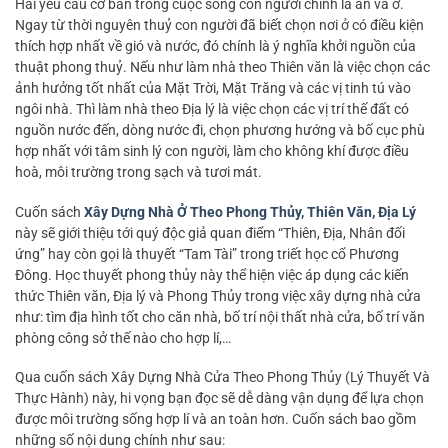
Hai yêu cầu cơ bản trong cuộc sống con người chính là ăn và ở.
Ngay từ thời nguyên thuỷ con người đã biết chọn nơi ở có điều kiện
thích hợp nhất về gió và nước, đó chính là ý nghĩa khởi nguồn của
thuật phong thuỷ. Nếu như làm nhà theo Thiên văn là việc chọn các
ảnh hưởng tốt nhất của Mặt Trời, Mặt Trăng và các vị tinh tú vào
ngôi nhà. Thì làm nhà theo Địa lý là việc chọn các vị trí thế đất có
nguồn nước đến, dòng nước đi, chọn phương hướng và bố cục phù
hợp nhất với tâm sinh lý con người, làm cho không khí được điều
hoà, môi trường trong sạch và tươi mát.
Cuốn sách
Xây Dựng Nhà Ở Theo Phong Thủy, Thiên Văn, Địa Lý
này sẽ giới thiệu tới quý độc giả quan điểm “Thiên, Địa, Nhân đối
ứng” hay còn gọi là thuyết “Tam Tài” trong triết học cổ Phương
Đông. Học thuyết phong thủy này thể hiện việc áp dụng các kiến
thức Thiên văn, Địa lý và Phong Thủy trong việc xây dựng nhà cửa
như: tìm địa hình tốt cho căn nhà, bố trí nội thất nhà cửa, bố trí văn
phòng công sở thế nào cho hợp lí,…
Qua cuốn sách Xây Dựng Nhà Cửa Theo Phong Thủy (Lý Thuyết Và
Thực Hành) này, hi vọng bạn đọc sẽ dễ dàng vận dụng để lựa chọn
được môi trường sống hợp lí và an toàn hơn. Cuốn sách bao gồm
những số nội dung chính như sau: