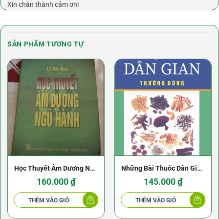
Xin chân thành cảm ơn!
SẢN PHẨM TƯƠNG TỰ
Học Thuyết Âm Dương Ngũ
Những Bài Thuốc Dân Gian
Hành – Lê Văn Sửu
Thường Dùng
160.000
₫
145.000
₫
THÊM VÀO GIỎ
THÊM VÀO GIỎ