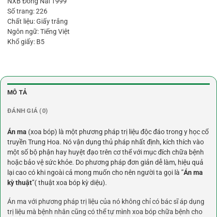
NXB Đồng Nai 1999
Số trang: 226
Chất liệu: Giấy trắng
Ngôn ngữ: Tiếng Việt
Khổ giấy: B5
MÔ TẢ
ĐÁNH GIÁ (0)
Án ma
(xoa bóp) là một phương pháp trị liệu độc đáo trong y học cổ
truyền Trung Hoa. Nó vận dụng thủ pháp nhất định, kích thích vào
một số bộ phận hay huyệt đạo trên cơ thể với mục đích chữa bệnh
hoặc bảo vệ sức khỏe. Do phương pháp đơn giản dễ làm, hiệu quả
lại cao có khi ngoài cả mong muốn cho nên người ta gọi là ”
Án ma
kỳ thuật
”( thuật xoa bóp kỳ diệu).
Án ma với phương pháp trị liệu của nó không chỉ có bác sĩ áp dụng
trị liệu mà bệnh nhân cũng có thể tự mình xoa bóp chữa bệnh cho