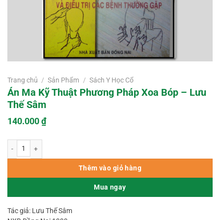
Trang chủ
/
Sản Phẩm
/
Sách Y Học Cổ
Án Ma Kỹ Thuật Phương Pháp Xoa Bóp – Lưu
Thế Sâm
140.000
₫
Án Ma Kỹ Thuật Phương Pháp Xoa Bóp – Lưu Thế Sâm số lượng
Thêm vào giỏ hàng
Mua ngay
Tác giả: Lưu Thế Sâm