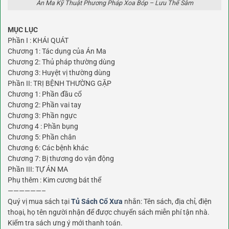
Án Ma Kỹ Thuật Phương Pháp Xoa Bóp – Lưu Thế Sâm
MỤC LỤC
Phần I : KHÁI QUÁT
Chương 1: Tác dụng của Án Ma
Chương 2: Thủ pháp thường dùng
Chương 3: Huyệt vị thường dùng
Phần II: TRỊ BỆNH THƯỜNG GẶP
Chương 1: Phần đầu cổ
Chương 2: Phần vai tay
Chương 3: Phần ngực
Chương 4 : Phần bụng
Chương 5: Phần chân
Chương 6: Các bệnh khác
Chương 7: Bị thương do vận động
Phần III: TỰ ÁN MA
Phụ thêm : Kim cương bát thể
——————–
Quý vị mua sách tại
Tủ Sách Cổ Xưa
nhắn: Tên sách, địa chỉ, điện
thoại, họ tên người nhận để được chuyển sách miễn phí tận nhà.
Kiểm tra sách ưng ý mới thanh toán.