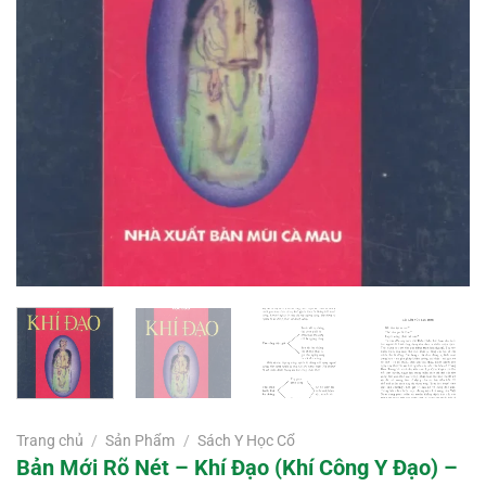
Trang chủ
/
Sản Phẩm
/
Sách Y Học Cổ
Bản Mới Rõ Nét – Khí Đạo (Khí Công Y Đạo) –