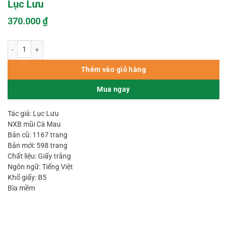
Lục Lưu
370.000
₫
Bản Mới Rõ Nét - Khí Đạo (Khí Công Y Đạo) – Lục Lưu số lượng
Thêm vào giỏ hàng
Mua ngay
Tác giả: Lục Lưu
NXB mũi Cà Mau
Bản cũ: 1167 trang
Bản mới: 598 trang
Chất liệu: Giấy trắng
Ngôn ngữ: Tiếng Việt
Khổ giấy: B5
Bìa mềm