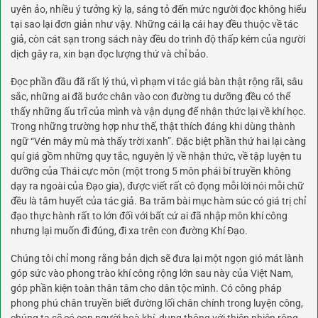
uyên ảo, nhiều ý tưởng kỳ lạ, sáng tỏ đến mức người đọc không hiểu
tại sao lại đơn giản như vậy. Những cái lạ cái hay đều thuộc về tác
giả, còn cát sạn trong sách này đều do trình độ thấp kém của người
dịch gây ra, xin bạn đọc lượng thứ và chỉ bảo.
Đọc phần đầu đã rất lý thú, vì phạm vi tác giả bàn thật rộng rãi, sâu
sắc, những ai đã bước chân vào con đường tu dưỡng đều có thể
thấy những ấu trĩ của mình và vận dụng để nhận thức lại về khí học.
Trong những trường hợp như thế, thật thích đáng khi dùng thành
ngữ “Vén mây mù mà thấy trời xanh”. Đặc biệt phần thứ hai lại càng
quí giá gồm những quy tắc, nguyên lý về nhận thức, về tập luyện tu
dưỡng của Thái cực môn (một trong 5 môn phái bí truyền không
dạy ra ngoài của Đạo gia), được viết rất cô đọng mỗi lời nói mỗi chữ
đều là tâm huyết của tác giả. Ba trăm bài mục hàm súc có giá trị chỉ
đạo thực hành rất to lớn đối với bất cứ ai đã nhập môn khí công
nhưng lại muốn đi đúng, đi xa trên con đường Khí Đạo.
Chúng tôi chỉ mong rằng bản dịch sẽ đưa lại một ngọn gió mát lành
góp sức vào phong trào khí công rộng lớn sau này của Việt Nam,
góp phần kiện toàn thân tâm cho dân tộc mình. Có công pháp
phong phú chân truyền biết đường lối chân chính trong luyện công,