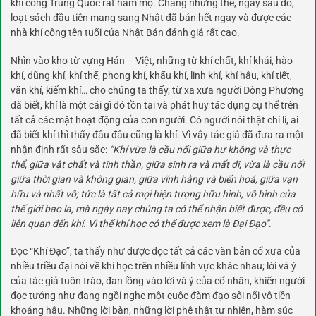
khí công Trung Quốc rất hâm mộ. Chẳng những thế, ngay sau đó,
loạt sách đầu tiên mang sang Nhật đã bán hết ngay và được các
nhà khí công tên tuổi của Nhật Bản đánh giá rất cao.
Nhìn vào kho từ vựng Hán – Việt, những từ khí chất, khí khái, hào
khí, dũng khí, khí thế, phong khí, khẩu khí, linh khí, khí hậu, khí tiết,
văn khí, kiếm khí… cho chúng ta thấy, từ xa xưa người Đông Phương
đã biết, khí là một cái gì đó tồn tại và phát huy tác dụng cụ thể trên
tất cả các mặt hoạt động của con người. Có người nói thật chí lí, ai
đã biết khí thì thấy đâu đâu cũng là khí. Vì vậy tác giả đã đưa ra một
nhận định rất sâu sắc:
“Khí vừa là cầu nối giữa hư không và thực
thể, giữa vật chất và tinh thần, giữa sinh ra và mất đi, vừa là cầu nối
giữa thời gian và không gian, giữa vĩnh hằng và biến hoá, giữa vạn
hữu và nhất vô; tức là tất cả mọi hiện tượng hữu hình, vô hình của
thế giới bao la, mà ngày nay chúng ta có thể nhận biết được, đều có
liên quan đến khí. Vì thế khí học có thể được xem là Đại Đạo”
.
Đọc “Khí Đạo”, ta thấy như được đọc tất cả các văn bản cổ xưa của
nhiều triều đại nói về khí học trên nhiều lĩnh vực khác nhau; lời và ý
của tác giả tuôn trào, đan lồng vào lời và ý của cổ nhân, khiến người
đọc tưởng như đang ngồi nghe một cuộc đàm đạo sôi nổi vô tiền
khoáng hậu. Những lời bàn, những lời phê thật tự nhiên, hàm súc