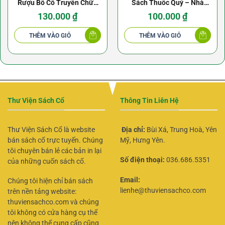
Rượu Bổ Cổ Truyền Chữa
Sách Thuốc Quý – Nhà
Bách Bệnh – Lý Ứng
Thuốc Võ Văn Vân – Xuất
130.000
₫
100.000
₫
Bản 1934
THÊM VÀO GIỎ
THÊM VÀO GIỎ
Thư Viện Sách Cổ
Thông Tin Liên Hệ
Thư Viện Sách Cổ là website
Địa chỉ:
Bùi Xá, Trung Hoà, Yên
bán sách cổ trực tuyến. Chúng
Mỹ, Hưng Yên.
tôi chuyên bán lẻ các bản in lại
Số điện thoại:
036.686.5351
của những cuốn sách cổ.
Email:
Chúng tôi hiện chỉ bán sách
lienhe@thuviensachco.com
trên nền tảng website:
thuviensachco.com và chúng
tôi không có cửa hàng cụ thể
nên không thể cung cấp cũng