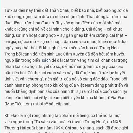
Từ xưa đến nay trên đất Thần Châu, biết bao nhà, biết bao người đã
khổ công, dụng tâm đưa ra nhiều nhận định. Thật đúng là trăm nhà
đua tiếng, trăm hoa đua nở. Tuy vậy quan điểm của mỗi nhà mỗi
khác ai cũng chỉ nói về cái mình cho là đúng. Cái đúng – cái chưa
đúng, sự linh hoạt dung hợp – sự gán ghép khiêm cưỡng, cái thật –
cái giả, sự cởi mở – sự cố chấp.. đan xen vào nhau, khiến người đọc
ngày nay thật bối rối khi nghiên cứu nền văn hoá cổ Trung Hoa.
Trong bối cảnh đó, tiên sinh Lục Cẩm Xuyên đã dồn hết tâm huyết,
ngụp lặn trong biển
sách
để đãi cát tìm vàng, tìm cái chân cái trọng,
phân loại các học thuyết đồ sộ, để mở mang, làm rõ đại ý của các
bậc tiền bối. Có thể nói cuốn sách này đã được ông “trực lọc huyết
tinh viết văn chương”, nên giá trị của nó vô cùng độc đáo. Trong bối
cảnh hiện nay, phong trào khí công của Việt Nam đang phát triển và
muốn khẳng định bản sắc của mình thì sự ra mắt của cuốn sách lại
càng cần thiết, bởi về lý, ai cũng biết luyện khí mà không rõ Đại Đạo
(Mục Tiêu Lớn) thì lợi sẽ bất cập hại.
Khí Đạo là một rong những tác phẩm nổi tiếng, có thể nói là một
viên ngọc trong “Tủ sách văn hoá cổ truyền Trung Hoa”, do NXB
Thượng Hải xuất bản năm 1994. Chỉ sau 6 tháng, sách đã được giới