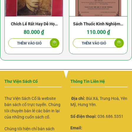
Chích Lể Rất Hay Dễ Học
Sách Thuốc Kinh Nghiệm –
Dễ Làm – Lương y Nguyễn
Nguyễn An Nhân – 1930
80.000
₫
110.000
₫
Oắng
THÊM VÀO GIỎ
THÊM VÀO GIỎ
Thư Viện Sách Cổ
Thông Tin Liên Hệ
Thư Viện Sách Cổ là website
Địa chỉ:
Bùi Xá, Trung Hoà, Yên
bán sách cổ trực tuyến. Chúng
Mỹ, Hưng Yên.
tôi chuyên bán lẻ các bản in lại
Số điện thoại:
036.686.5351
của những cuốn sách cổ.
Email:
Chúng tôi hiện chỉ bán sách