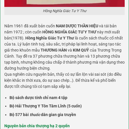
Hồng Nghĩa Giác Tư Y Thư
Năm 1961 đã xuất bản cuốn
NAM DƯỢC THẦN HIỆU
và tái bản
năm 1972 ; còn cuốn
HỒNG NGHĨA GIÁC TƯ Y THƯ
này mới xuất
bản(1978).
Hồng Nghĩa Giác Tư Y Thư
là cuốn sách thuốc cổ nhất
của ta. Lý luận tinh tuý, sâu sắc, trị pháp lại linh hoạt, sáng tạo tác
giả theo khuôn mẫu
THƯƠNG HÀN
và
KIM QUỸ
của Trương Trọng
Cảnh. Tuy đề ra 37 phương chữa thương hàn và 13 phương chữa
tạp bịnh, nhưng không câu chấp ở thành phương mà vận dụng theo
đường hướng biện chứng.
Qua nghiên cứu nguyên bản, thấy có sự lẫn lộn vài sai sót (do điều
kiện khắc in thời xưa, do sự sao chép…). Để thừa kế và phổ biến
được tốt chúng tôi có tạm sắp xếp lại.
Bộ sách dược tính chỉ nam 4 tập
Bộ Hải Thượng Y Tôn Tâm Lĩnh (5 cuốn)
Bộ 577 bài
thuốc
dân gian gia truyền
Nguyên bản chia thượng hạ 2 quyển