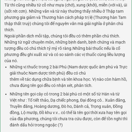
Từ thì cũng nhiều từ cỗ như mựa (chớ), xung (khởi), miễn (với và), úi
(sốt rét cơn). Những văn và từ này thường thấy nhiều ở Thập tam
phương gia giảm và Thương hàn cách pháp trị lệ (Thương hàn Tam
thập thất truỳ) chúng tôi để nguyên văn mà giải nghĩa ở phân chú
thích.
Ngoài phần dịch mỗi tập, chúng tôi đều có thêm phần chú thích.
Những từ ngữ chuyên môn, những bịnh danh, bịnh chứng và mạch
tượng đều có chú thích tỷ mỷ rõ ràng.Những bài thuốc nếu là cổ
phương đều ghi xuất xứ và có so sánh các vị thuốc cùng liều lượng
của nó.
Những vị thuốc trong 2 bài Phú (Nam dược quốc âm phú và Trực
giải thuôc Nam dược tính phú) đều có chú
thêm về tác dụng chữa bịnh và tên khoa học. Vị nào còn hàm hồ,
chưa đúng tên gọi đều có nhận xét, phân tích.
Những tên gọi cây cỏ trong 2 bài phú có một số từ Hán và từ
Việt như : Tố tiết thảo, Dạ chiếc phong, Đại đông cô.. Xuân đăng,
Truyền đăng, Hoàng dương, Đò ho, Dành cả, Trọng xuân, Đồng
đồng, Lộ mướp, Đồ khu v.v… có thể là tên gọi thời xưa hay tên gọi
của địa phương, chúng tôi chưa tra cứu được, còn để tồn nghi thì
đánh dẩu hỏi trong ngoặc (?)