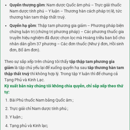
Quyển thượng gồm
: Nam dược Quốc âm phú – Trực giải thuốc
Nam dược tính phú – Y luận – Thương hàn cách pháp trị lệ, tức
thương hàn tam thập thất truỳ.
Quyển hạ gồm
: Thập tam phương gia giảm – Phương pháp biện
chứng luận trị (chứng trị phương pháp) – Các phương thuốc gia
truyền hiệu nghiệm đã được chọn lọc mà Hoàng triều ban bố cho
nhân dân gồm 37 phương – Các đơn thuốc (Như ý đơn, Hồi sinh
đơn, Bổ âm đơn).
Theo sự sắp xếp trên chúng tôi thấy
tập thập tam phương gia
giảm
là tập chủ yếu lại để xuống quyển hạ sau
tâp thương hàn tam
thập thất truỳ
thì không hợp lý. Trong tập Y luận thì để chung cả
Tạng Phủ và Kinh Lạc.
Kỳ xuất bản này chúng tôi không chia quyễn, chỉ sắp xếp theo thứ
tự:
Bài Phú thuốc Nam bằng Quốc âm ;
Trực giải chỉ Nam dược tính phú ;
Y luận ;
Tạng phủ và Kinh lạc;