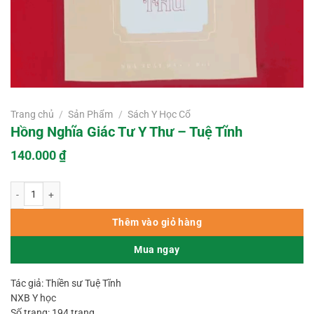
Trang chủ
/
Sản Phẩm
/
Sách Y Học Cổ
Hồng Nghĩa Giác Tư Y Thư – Tuệ Tĩnh
140.000
₫
Hồng Nghĩa Giác Tư Y Thư – Tuệ Tĩnh số lượng
Thêm vào giỏ hàng
Mua ngay
Tác giả: Thiền sư Tuệ Tĩnh
NXB Y học
Số trang: 194 trang