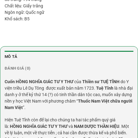
Chất liệu: Giấy trắng
Ngôn ngữ: Quốc ngữ
Khổ sách: B5
MÔ TẢ
ĐÁNH GIÁ (0)
Cuốn HỒNG NGHĨA GIÁC TƯ Y THƯ
của
Thiền sư TUỆ TĨNH
do Y
viện triều Lê Dụ Tông được xuất bản năm 1723.
Tuệ Tĩnh
là nhà đại
danh y ở thế kỷ thứ 14 (?) có tinh thần dân tộc cao, muốn xây dựng
nền y học Việt Nam với phương châm “
Thuốc Nam Việt chữa người
Nam Việt
”.
Hiện Tuệ Tĩnh còn để lại cho chúng ta hai tác phẩm quý giá
là:
HỒNG NGHĨA GIÁC TƯ Y THƯ
và
NAM DƯỢC THẦN HIỆU
. Một
về lý luận, một về thực tiễn ; cả hai cần được thừa kế và phổ biến.