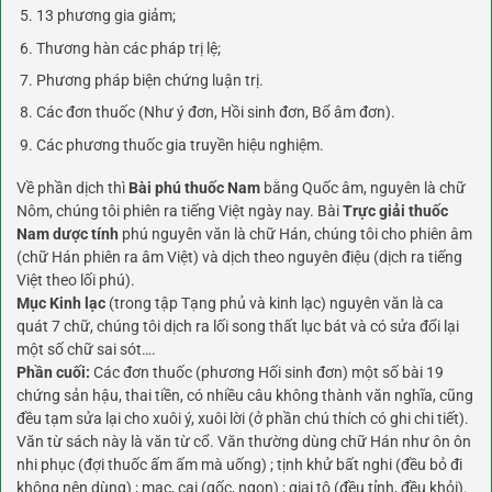
13 phương gia giảm;
Thương hàn các pháp trị lệ;
Phương pháp biện chứng luận trị.
Các đơn thuốc (Như ý đơn, Hồi sinh đơn, Bổ âm đơn).
Các phương thuốc gia truyền hiệu nghiệm.
Về phần dịch thì
Bài phú thuốc Nam
bằng Quốc âm, nguyên là chữ
Nôm, chúng tôi phiên ra tiếng Việt ngày nay. Bài
Trực giải thuốc
Nam dược tính
phú nguyên văn là chữ Hán, chúng tôi cho phiên âm
(chữ Hán phiên ra âm Việt) và dịch theo nguyên điệu (dịch ra tiếng
Việt theo lối phú).
Mục Kinh lạc
(trong tập Tạng phủ và kinh lạc) nguyên văn là ca
quát 7 chữ, chúng tôi dịch ra lối song thất lục bát và có sửa đổi lại
một số chữ sai sót….
Phần cuối:
Các đơn thuốc (phương Hối sinh đơn) một số bài 19
chứng sản hậu, thai tiền, có nhiều câu không thành văn nghĩa, cũng
đều tạm sửa lại cho xuôi ý, xuôi lời (ở phần chú thích có ghi chi tiết).
Văn từ sách này là văn từ cổ. Văn thường dùng chữ Hán như ôn ôn
nhi phục (đợi thuốc ấm ấm mà uống) ; tịnh khử bất nghi (đều bỏ đi
không nên dùng) ; mạc, cai (gốc, ngọn) ; giai tô (đều tỉnh, đều khỏi).