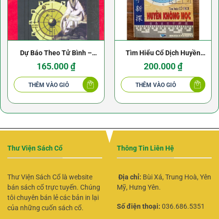
Dự Báo Theo Tử Bình –
Tìm Hiểu Cổ Dịch Huyền
Trần Khang Ninh
Không Học
165.000
₫
200.000
₫
THÊM VÀO GIỎ
THÊM VÀO GIỎ
Thư Viện Sách Cổ
Thông Tin Liên Hệ
Thư Viện Sách Cổ là website
Địa chỉ:
Bùi Xá, Trung Hoà, Yên
bán sách cổ trực tuyến. Chúng
Mỹ, Hưng Yên.
tôi chuyên bán lẻ các bản in lại
Số điện thoại:
036.686.5351
của những cuốn sách cổ.