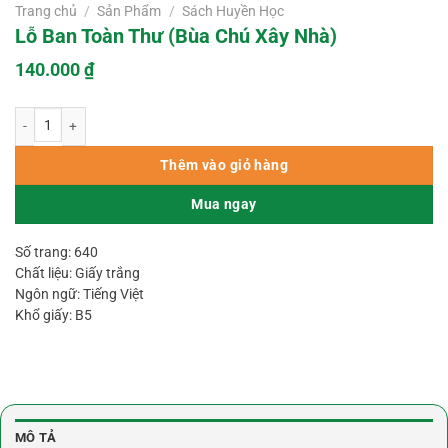
Trang chủ
/
Sản Phẩm
/
Sách Huyền Học
Lỗ Ban Toàn Thư (Bùa Chú Xây Nhà)
140.000
₫
Lỗ Ban Toàn Thư (Bùa Chú Xây Nhà) số lượng
Thêm vào giỏ hàng
Mua ngay
Số trang: 640
Chất liệu: Giấy trắng
Ngôn ngữ: Tiếng Việt
Khổ giấy: B5
MÔ TẢ