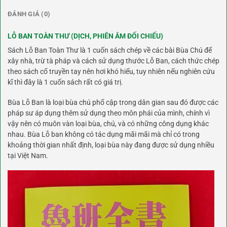
ĐÁNH GIÁ (0)
LỖ BAN TOÀN THƯ (DỊCH, PHIÊN ÂM ĐỐI CHIẾU)
Sách Lỗ Ban Toàn Thư là 1 cuốn sách chép về các bài Bùa Chú để
xây nhà, trừ tà pháp và cách sử dụng thước Lỗ Ban, cách thức chép
theo sách cổ truyền tay nên hơi khó hiểu, tuy nhiên nếu nghiên cứu
kĩ thì đây là 1 cuốn sách rất có giá trị.
Bùa Lỗ Ban là loại bùa chú phổ cập trong dân gian sau đó được các
pháp sư áp dụng thêm sử dụng theo môn phái của mình, chính vì
vậy nên có muôn vàn loại bùa, chú, và có những công dụng khác
nhau. Bùa Lỗ ban không có tác dụng mãi mãi mà chỉ có trong
khoảng thời gian nhất định, loại bùa này đang được sử dụng nhiều
tại Việt Nam.