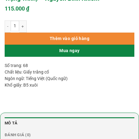
115.000
₫
Nhâm Cầm Độn Toán (Phép Độn Toán Của Cụ Trạng Trình) – Nguyễn Bỉnh K
Thêm vào giỏ hàng
Mua ngay
Số trang: 68
Chất liệu: Giấy trắng cổ
Ngôn ngữ: Tiếng Việt (Quốc ngữ)
Khổ giấy: B5 xuôi
MÔ TẢ
ĐÁNH GIÁ (0)