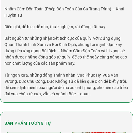
Nhâm Cầm Độn Toán (Phép Độn Toán Của Cụ Trạng Trình) – Khải
Huyền Tử
Diển giải, dễ hiểu dễ nhớ, thực nghiệm, rất đúng, rất hay
Bắt nguồn từ những nhận xét tích cực của quí vị với 2 ứng dụng
Quan Thánh Linh Xăm và Bói Kinh Dịch, chúng tôi mạnh dạn xây
dựng tiếp ứng dụng Bói Dịch – Nhâm Cầm Độn Toán và hi vọng sẽ
nhận được những đóng góp từ quí vị để có thể ngày càng nâng cao
hơn chất lượng của các sản phẩm này.
Từ ngàn xưa, những đấng Thánh nhân: Vua Phục Hy, Vua Văn
Vương, Đức Chu Công, Đức Khổng Tử đã liễn quẻ Dịch để biết ý trời,
để xem định mệnh của người để mà xu cát tị hung, cho nên các triều
đại vua chúa từ xưa, vẫn có ngành Bốc – quan.
SẢN PHẨM TƯƠNG TỰ