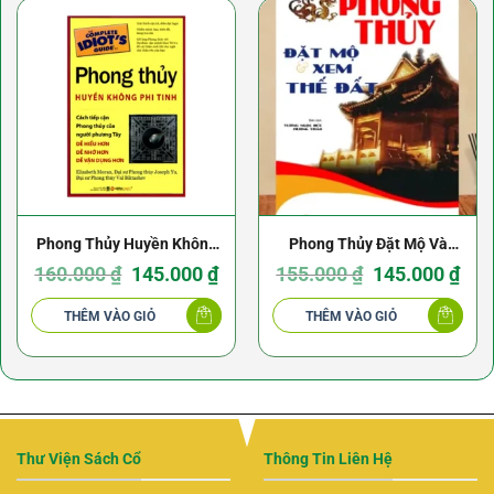
Phong Thủy Huyền Không
Phong Thủy Đặt Mộ Và
Phi Tinh – Elizabeth Moran
Giá
Giá
Xem Thế Đất
Giá
Giá
160.000
₫
145.000
₫
155.000
₫
145.000
₫
gốc
hiện
gốc
hiện
là:
tại
là:
tại
160.000 ₫.
là:
155.000 ₫.
là:
THÊM VÀO GIỎ
THÊM VÀO GIỎ
145.000 ₫.
145.0
Thư Viện Sách Cổ
Thông Tin Liên Hệ