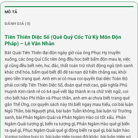
MÔ TẢ
ĐÁNH GIÁ (0)
Tiên Thiên Diệc Số (Quẻ Quỷ Cốc Tử Kỳ Môn Độn
Pháp) – Lê Văn Nhàn
Bát Quái Tiên Thiên đại độn ngày giờ của ông Phục Hy truyền
xuống, các ông Quỉ Cốc tiên ông đều học biết bấm độn mau lẹ, việc
gì cũng đều biết nên, hư, đắc, thất toán trừ nhứt động ngũ tịnh sanh
khác chế hóa, bấm quẻ biết đồ đệ tai nạn dữ hiền chẳng sai, khỏi
gieo tiền trang quẻ. Anh em ai có mua coi quyển Đại diệc Toàn Bộ
phải coi tiếp Tiên Thiên Diệc Số, đoán quẻ mới cao, giải nghĩa Phú
Huỳnh Kim rành rẻ có 64 quẻ viết lập thành in ra chữ Việt ngữ, coi
cho biết hào Phi thần và Phục thần, anh em ai chưa biết trang quẻ
gắn Thế Ứng, coi quyển sách này thì biết ngay mau hiểu, coi bài luận
Ngũ Thần, bài Nguyệt phá, bài luận Tuần không, bài luận tứ Trường
sanh, bài Phản Ngâm Quái và Phản Ngâm Hào có tốt xấu. Phản
Ngâm Quái tượng gì, biến ra tượng gì, Phản Ngâm Hào quẻ gì biến
ra quẻ gì, Phục Ngâm Quái quẻ gì động biến ra quẻ gì, bài luận hào
Vượng tướng hưu tù, bài luận Hiệp trung đới khắc, bài luận Hiệp xứ