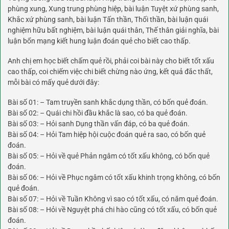
phùng xung, Xung trung phùng hiệp, bài luận Tuyệt xứ phùng sanh,
Khắc xứ phùng sanh, bài luận Tấn thần, Thối thần, bài luận quái
nghiệm hữu bất nghiệm, bài luận quái thân, Thế thân giải nghĩa, bài
luận bổn mạng kiết hung luận đoán quẻ cho biết cao thấp.
Anh chị em học biết chấm quẻ rồi, phải coi bài này cho biết tốt xấu
cao thấp, coi chiếm việc chi biết chừng nào ứng, kết quả đắc thất,
mỗi bài có mấy quẻ dưới đây:
Bài số 01: – Tam truyền sanh khắc dụng thần, có bốn quẻ đoán.
Bài số 02: – Quái chi hồi đầu khắc là sao, có ba quẻ đoán.
Bài số 03: – Hỏi sanh Dụng thần vấn đáp, có ba quẻ đoán.
Bài số 04: – Hỏi Tam hiệp hội cuộc đoán quẻ ra sao, có bốn quẻ
đoán.
Bài số 05: – Hỏi về quẻ Phản ngâm có tốt xấu không, có bốn quẻ
đoán.
Bài số 06: – Hỏi về Phục ngâm có tốt xấu khinh trọng không, có bốn
quẻ đoán.
Bài số 07: – Hỏi về Tuần Không vì sao có tốt xấu, có năm quẻ đoán.
Bài số 08: – Hỏi về Nguyệt phá chi hào cũng có tốt xấu, có bốn quẻ
đoán.