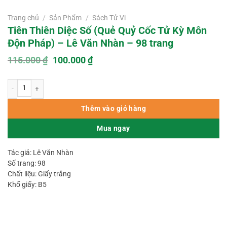
Trang chủ
/
Sản Phẩm
/
Sách Tử Vi
Tiên Thiên Diệc Số (Quẻ Quỷ Cốc Tử Kỳ Môn
Độn Pháp) – Lê Văn Nhàn – 98 trang
Giá
Giá
115.000
₫
100.000
₫
gốc
hiện
là:
tại
Tiên Thiên Diệc Số (Quẻ Quỷ Cốc Tử Kỳ Môn Độn Pháp) – Lê Văn Nhàn – 98 
115.000 ₫.
là:
100.000 ₫.
Thêm vào giỏ hàng
Mua ngay
Tác giả: Lê Văn Nhàn
Số trang: 98
Chất liệu: Giấy trắng
Khổ giấy: B5