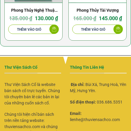
Phong Thủy Nghệ Thuật
Phong Thủy Tài Vượng
Sắp Xếp Của Người Trung
Giá
Giá
Giá
Giá
135.000
₫
130.000
₫
165.000
₫
145.000
₫
gốc
hiện
gốc
hiện
là:
tại
là:
tại
Hoa
135.000 ₫.
là:
165.000 ₫.
là:
THÊM VÀO GIỎ
THÊM VÀO GIỎ
130.000 ₫.
145.0
Thư Viện Sách Cổ
Thông Tin Liên Hệ
Thư Viện Sách Cổ là website
Địa chỉ:
Bùi Xá, Trung Hoà, Yên
bán sách cổ trực tuyến. Chúng
Mỹ, Hưng Yên.
tôi chuyên bán lẻ các bản in lại
Số điện thoại:
036.686.5351
của những cuốn sách cổ.
Email:
Chúng tôi hiện chỉ bán sách
lienhe@thuviensachco.com
trên nền tảng website:
thuviensachco.com và chúng