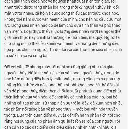
cách giải thích khoa học về nguyên nhân xuất hiện tôn giáo, tôi
nhận thức được rằng nhân loại trong thời kỳ nguyên thủy, khi đối
mặt với tự nhiên, xã hội và cuộc sống thiếu các tri thức khoa học,
không thể nắm được vận mệnh của mình, cho nên họ cầu cứu một
lực lượng siêu nhiên nào đó để làm chỗ dựa tinh thần và phó thác
vận mệnh. Loại thực thể và lực lượng siêu nhiên vượt ra ngoài thế
giới hiện thực này chính là thượng đế, thần tiền, ma quỷ. Người ta
cho rằng nó có thể điều khiển vận mệnh và mang đến những điều
họa phúc cho con người. Từ đó đối với các thực thể siêu nhiên sinh
ra sự kính sợ và sùng bái.
Đối với vấn đề phong thuy, tôi nghĩ nó cũng giống như tôn giáo
nguyên thủy. Nó là sự nối tiếp của văn hóa nguyên thủy, trong đó
bao hàm những điều hợp lý chất phác, nhưng cũng có sự pha tạp
những hình thức và nội dung thần bí, phi
khoa học
. Vì thế đối với
vấn để phong thủy, điểm then chốt là xuất phát từ quan điểm phát
triển lịch sử của văn hóa, để chọn lấy cái tinh hoa của nó, loại bỏ
những cái tạp nham. Từ thập niên 80 trở lại đây, đã xuất hiện nhiều
tác phẩm nổi tiếng bàn về phong thuy – một loại văn hóa truyền
thống. Dựa trên quan điểm duy vật để tiến hành phân tích, tôi cho
rằng nội dung của nó phản ánh qui luật tồn tại của con người. Tôi
căn cứ vào các đặc điểm của điều kiện tự nhiên như khí hậu, địa