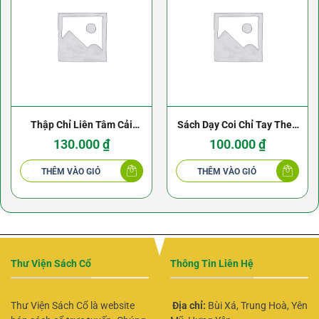
Thập Chỉ Liên Tâm Cải
Sách Dạy Coi Chỉ Tay Theo
Thiện Tuần Hoàn – Dư
Tây
130.000
₫
100.000
₫
Quang Châu
THÊM VÀO GIỎ
THÊM VÀO GIỎ
Thư Viện Sách Cổ
Thông Tin Liên Hệ
Thư Viện Sách Cổ là website
Địa chỉ:
Bùi Xá, Trung Hoà, Yên