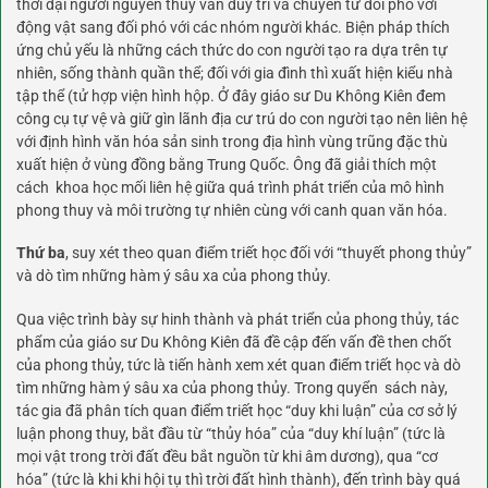
thời đại người nguyên thủy vẫn duy trì và chuyển từ đối phó với
động vật sang đối phó với các nhóm người khác. Biện pháp thích
ứng chủ yếu là những cách thức do con người tạo ra dựa trên tự
nhiên, sống thành quần thể; đối với gia đình thì xuất hiện kiểu nhà
tập thể (tử hợp viện hình hộp. Ở đây giáo sư Du Không Kiên đem
công cụ tự vệ và giữ gìn lãnh địa cư trú do con người tạo nên liên hệ
với định hình văn hóa sản sinh trong địa hình vùng trũng đặc thù
xuất hiện ở vùng đồng bằng Trung Quốc. Ông đã giải thích một
cách
khoa học
mối liên hệ giữa quá trình phát triển của mô hình
phong thuy và môi trường tự nhiên cùng với canh quan văn hóa.
Thứ ba
, suy xét theo quan điểm triết học đối với “thuyết phong thủy”
và dò tìm những hàm ý sâu xa của phong thủy.
Qua việc trình bày sự hinh thành và phát triển của phong thủy, tác
phẩm của giáo sư Du Không Kiên đã đề cập đến vấn đề then chốt
của phong thủy, tức là tiến hành xem xét quan điểm triết học và dò
tìm những hàm ý sâu xa của phong thủy. Trong quyển
sách
này,
tác gia đã phân tích quan điểm triết học “duy khi luận” của cơ sở lý
luận phong thuy, bắt đầu từ “thủy hóa” của “duy khí luận” (tức là
mọi vật trong trời đất đều bắt nguồn từ khi âm dương), qua “cơ
hóa” (tức là khi khi hội tụ thì trời đất hình thành), đến trình bày quá