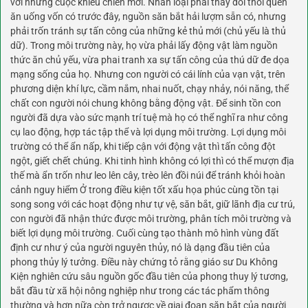
với những cuộc khiêu chiến mới. Nhân loại phải thay đổi thói quen
ăn uống vốn có trước đây, nguồn săn bắt hải lượm sẵn có, nhưng
phải trốn tránh sự tấn công của những kẻ thủ mới (chủ yếu là thủ
dữ). Trong môi trường này, họ vừa phải lấy động vật làm nguồn
thức ăn chủ yếu, vừa phai tranh xa sự tấn công của thú dữ đe dọa
mạng sống của họ. Nhưng con người có cái lính của vạn vật, trên
phương diện khí lực, cầm nắm, nhai nuốt, chạy nhảy, nói năng, thể
chất con người nói chung không bằng động vật. Để sinh tồn con
người đã dựa vào sức mạnh trí tuệ mà họ có thể nghĩ ra như công
cụ lao động, hợp tác tập thể và lợi dụng môi trường. Lợi dụng môi
trường có thể ẩn nấp, khi tiếp cận với động vật thì tấn công đột
ngột, giết chết chúng. Khi tinh hình không có lợi thì có thể mượn địa
thế mà ẩn trốn như leo lên cây, trèo lên đồi núi để tránh khỏi hoàn
cảnh nguy hiểm Ở trong điều kiện tốt xấu họa phúc cùng tồn tại
song song với các hoạt động như tự vệ, săn bắt, giữ lãnh địa cư trú,
con người đã nhận thức được môi trường, phân tích môi trường và
biết lợi dụng môi trường. Cuối cùng tạo thành mô hình vùng đất
định cư như ý của người nguyên thủy, nó là dạng đầu tiên của
phong thủy lý tưởng. Điều này chứng tỏ rằng giáo sư Du Không
Kiện nghiên cứu sâu nguồn gốc đầu tiên của phong thuy lý tương,
bắt đầu từ xã hội nông nghiệp như trong các tác phẩm thông
thường và hơn nữa còn trở ngược về giai đoạn săn bắt của người