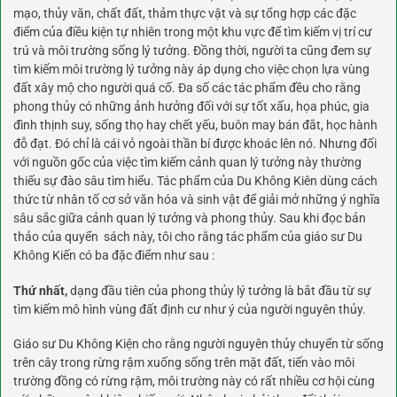
mạo, thủy văn, chất đất, thảm thực vật và sự tổng hợp các đặc
điểm của điều kiện tự nhiên trong một khu vực để tìm kiếm vị trí cư
trú và môi trường sống lý tưởng. Đồng thời, người ta cũng đem sự
tìm kiếm môi trường lý tưởng này áp dụng cho việc chọn lựa vùng
đất xây mộ cho người quá cố. Đa số các tác phẩm đều cho rằng
phong thủy có những ảnh hưởng đối với sự tốt xấu, họa phúc, gia
đình thịnh suy, sống thọ hay chết yếu, buôn may bán đắt, học hành
đỗ đạt. Đó chỉ là cái vỏ ngoài thần bí được khoác lên nó. Nhưng đối
với nguồn gốc của việc tìm kiếm cảnh quan lý tưởng này thường
thiếu sự đào sâu tìm hiểu. Tác phẩm của Du Không Kiên dùng cách
thức từ nhân tố cơ sở văn hóa và sinh vật để giải mở những ý nghĩa
sâu sắc giữa cảnh quan lý tưởng và phong thủy. Sau khi đọc bản
thảo của quyển
sách
này, tôi cho rằng tác phẩm của giáo sư Du
Không Kiến có ba đặc điểm như sau :
Thứ nhất,
dạng đầu tiên của phong thủy lý tưởng là bắt đầu từ sự
tìm kiếm mô hình vùng đất định cư như ý của người nguyên thủy.
Giáo sư Du Không Kiện cho rằng người nguyên thủy chuyển từ sống
trên cây trong rừng rậm xuống sống trên mặt đất, tiến vào môi
trường đồng có rừng rậm, môi trường này có rất nhiều cơ hội cùng