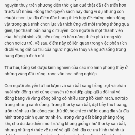
nguyên thuy, trên phương diện thời gian quả thật đã tiến triển hơn
trước rất nhiều. Đồng thời quyển sách này dùng ví dụ những con
chuột chọn lựa địa điểm đào hang thích hợp để chứng minh động
vật trong quá trình chọn lựa và thích ứng với môi trường thông qua
gien, tạo thành bản năng di truyền. Con người là một thành viên
của thế giới sinh vật, nên cũng có bản năng thiên phú trong việc
chọn nơi cư trú. Về sau, điểm này có liên quan trong việc phân tích
di chỉ vùng đất cư trú của người nguyên thuy và người sống trong
hang động ở đỉnh núi.
Thứ hai,
tổng kết được kinh nghiệm của các mô hình phong thủy ở
những vùng đất trùng trong văn hóa nông nghiệp.
Con người chuyển từ hái lượm và săn bắt sang trồng trọt và chăn
nuôi nên đồng thời cùng chuyển từ nơi tiếp giáp giữa đổi núi và
đồng bằng về vùng đồng bằng có nhiều sông hồ kênh rạch, nơi tập
trung những cánh đồng. Trong thời kỳ săn bắt, đặt bẫy thú hoang,
trốn tránh sự tấn công của thú dữ, họ chỉ có thể lợi dụng địa vật địa
hình trong cảnh quan tự nhiên. Trong vùng đất bằng phẳng rộng
lớn, cho dù đặc điểm môi trường không giống như thời kỳ săn bắt,
nhưng những ý thức về tự vệ và giữ lãnh địa cư trú hình thành từ