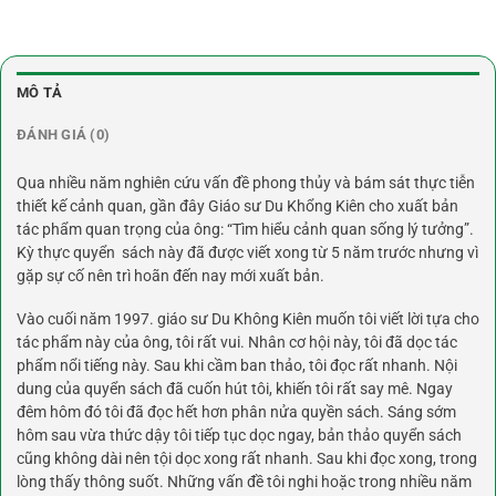
MÔ TẢ
ĐÁNH GIÁ (0)
Qua nhiều năm nghiên cứu vấn đề phong thủy và bám sát thực tiễn
thiết kế cảnh quan, gần đây Giáo sư Du Khổng Kiên cho xuất bản
tác phẩm quan trọng của ông: “Tìm hiểu cảnh quan sống lý tưởng”.
Kỳ thực quyển
sách
này đã được viết xong từ 5 năm trước nhưng vì
gặp sự cố nên trì hoãn đến nay mới xuất bản.
Vào cuối năm 1997. giáo sư Du Không Kiên muốn tôi viết lời tựa cho
tác phẩm này của ông, tôi rất vui. Nhân cơ hội này, tôi đã dọc tác
phẩm nổi tiếng này. Sau khi cầm ban thảo, tôi đọc rất nhanh. Nội
dung của quyển sách đã cuốn hút tôi, khiến tôi rất say mê. Ngay
đêm hôm đó tôi đã đọc hết hơn phân nửa quyền sách. Sáng sớm
hôm sau vừa thức dậy tôi tiếp tục dọc ngay, bản thảo quyển sách
cũng không dài nên tội dọc xong rất nhanh. Sau khi đọc xong, trong
lòng thấy thông suốt. Những vấn đề tôi nghi hoặc trong nhiều năm