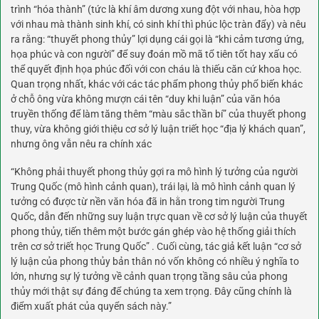
trình “hóa thành” (tức là khí âm dương xung đột với nhau, hòa hợp
với nhau mà thành sinh khí, có sinh khí thì phúc lộc tràn đẩy) và nêu
ra rằng: “thuyết phong thủy” lợi dụng cái gọi là “khi cảm tương ứng,
họa phúc và con người” để suy đoán mồ mã tổ tiên tốt hay xấu có
thể quyết định họa phúc đối với con cháu là thiếu căn cứ khoa học.
Quan trọng nhất, khác với các tác phẩm phong thủy phổ biến khác
ở chỗ ông vừa không mượn cái tên “duy khi luận” của văn hóa
truyền thống để làm tăng thêm “màu sắc thần bí” của thuyết phong
thuy, vừa không giới thiệu cơ sở lý luận triết học “địa lý khách quan”,
nhưng ông vẫn nêu ra chính xác
“Không phải thuyết phong thủy gợi ra mô hình lý tưởng của người
Trung Quốc (mô hình cảnh quan), trái lại, là mô hình cảnh quan lý
tưởng có được từ nền văn hóa đã in hằn trong tim người Trung
Quốc, dẫn đến những suy luận trực quan về cơ sở lý luận của thuyết
phong thủy, tiến thêm một bước gán ghép vào hệ thống giải thích
trên cơ sở triết học Trung Quốc” . Cuối cùng, tác giả kết luận “cơ sở
lý luận của phong thủy bản thân nó vốn không có nhiều ý nghĩa to
lớn, nhưng sự lý tưởng về cảnh quan trọng tầng sâu của phong
thủy mới thật sự đáng để chúng ta xem trọng. Đây cũng chính là
điểm xuất phát của quyển sách này.”