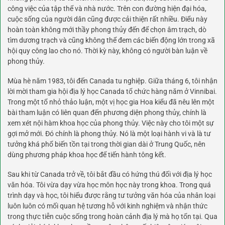
công việc của tập thể và nhà nước. Trên con đường hiện đại hóa,
cuộc sống của người dân cũng được cải thiện rất nhiều. Điểu này
hoàn toàn không mới thầy phong thủy đến để chọn âm trạch, dò
tìm dương trạch và cũng không thể đem các biến động lớn trong xã
hội quy công lao cho nó. Thời kỳ này, không có người bàn luận về
phong thủy.
Mùa hè năm 1983, tôi đến Canada tu nghiệp. Giữa tháng 6, tôi nhận
lời mời tham gia hội địa lý học Canada tổ chức hàng năm ở Vinnibai.
Trong một tổ nhỏ thảo luận, một vị học gia Hoa kiểu đã nêu lên một
bài tham luận có liên quan đến phương diện phong thủy, chính là
xem xét nội hàm khoa học của phong thủy. Việc này cho tôi một sự
gợi mở mới. Đó chính là phong thủy. Nó là một loại hành vi và là tư
tưởng khá phổ biến tồn tại trong thời gian dài ở Trung Quốc, nên
dùng phương pháp khoa học để tiến hành tông kết.
Sau khi từ Canada trở về, tôi bắt đầu có hứng thú đối với địa lý học
văn hóa. Tôi vừa dạy vừa học môn học này trong khoa. Trong quá
trình dạy và học, tôi hiểu được rằng tư tưởng văn hóa của nhân loại
luôn luôn có mối quan hệ tương hỗ với kinh nghiệm và nhận thức
trong thực tiễn cuộc sống trong hoàn cảnh địa lý mà họ tổn tại. Qua