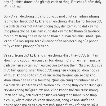
nay đột nhiên được tháo gỡ một cách rỏ ràng, làm cho tôi cảm thấy
rất thoải mái.
Đối với vấn đề phong thủy, tôi cũng có một chút cảm nhận, nhưng
rất mơ hồ. Trước thời kỳ kháng chiến chống Nhật, bà nội tôi qua đời,
gia đình đã mời một vị thầy phong thủy đến xem vùng đất xây mộ
(mộ phần) cho bà. Lúc này, vùng đất xây mộ trở thành đề tại được
mọi người trong nhà và họ hàng thân hữu bàn tán nhiều nhất. Qua
lời nói của mọi người, tôi hiểu được phần nào nội dung của phong
thủy và thích phong thủy từ đó.
Về sau, trong thời kỳ kháng chiến chống Nhật, thấy được tính tàn
khốc trong cuộc chiến của dân tộc, đồng thời vì chiến tranh mà gia
đình trở nên suy tàn, sự hiểu biết của tôi tăng thêm. Sự giáo dục của
thực tiễn giúp tôi nhận thức được rằng nếu không có
khoa học
và
kỹ thuật, không có tổ chức và lực lượng thì quốc gia sẽ gặp khó
khăn, nhân dân sẽ chịu tai ương. Quốc gia cũng như nhân dân và
gia đình đều khó tránh khỏi tại họa này. Phong thủy có tác dụng gì ?
Nó vừa không thể giữ được nhà, cũng không thể cứu được mạng.
Cách nghĩ này, đến cuối thập niên 40 càng tăng mạnh. Vào thập
niên 50, xảy ra cuộc cải cách ruộng đất, công xã hóa khiến cho
những phần mộ từ từ biến mất khỏi mặt đất, xây cất nhà đa số là