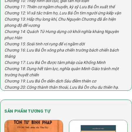
Chương 10: Thay hình đổi cục, giải tan nội loạn
Chương 11: Thiên cơ ngầm chuyển, kỳ sỹ Lưu Bá Ôn xuất thế
Chương 12: Vì xã tắc trăm họ, Lưu Bá Ôn tìm người ứng kiếp vận
Chương 13: Hấp thụ long khí, Chu Nguyên Chương đã ẩn hiện
phong độ đế vương
Chương 14: Quách Tử Hưng dựng cờ khởi nghĩa kháng Nguyên
phục Hán
Chương 15: Soái tinh rơi rụng đế vị ngầm dời
Chương 16: Lưu Bá Ôn xông pha chiến trường bách chiến bách
thắng
Chương 17: Lưu Bá Ôn được tâm pháp của Khổng Minh
Chương 18: Dụng hết tâm lực, nghĩa quân Minh Giáo tránh một
trường huyết chiến
Chương 19: Lưu Bá Ôn diễn dịch Sáu điềm thiên cơ
Chương 20: Công thành thân thoái, Lưu Bá Ôn chu du thiên hạ.
SẢN PHẨM TƯƠNG TỰ