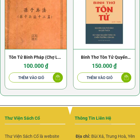
Tôn Tử Binh Pháp (Chợ Lớn
Binh Thơ Tôn Tử Quyển
1955) – Thi Đạt Chí
Thượng – Nguyễn Duy
100.000
₫
150.000
₫
Hinh – NXB Khai Trí 1973
THÊM VÀO GIỎ
THÊM VÀO GIỎ
Thư Viện Sách Cổ
Thông Tin Liên Hệ
Thư Viện Sách Cổ là website
Địa chỉ:
Bùi Xá, Trung Hoà, Yên