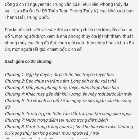
Đồng dịch từ nguyên tác Trung văn của Tiêu Hiển: Phong thủy đại
sư – Lưu Bá Ôn Sư Đồ Thần Toán Phong Thủy Ký của Nhà xuất bản
Thanh Hải, Trung Quốc.
Đây là bộ sách viết về cuộc đời và những chiến tích lừng lẫy của Lại
Bố Y, một người được xem là nhà phong thủy địa lý tinh thâm, thuật
phong thủy của ông đã đạt cảnh giới xuất thần nhập hóa và Lưu Bá
Ôn, một người rất giỏi chiêm bốc Dịch số.
Sách gồm có 20 chương:
Chương 1: Gặp kỳ duyên, được thần tiên truyền tuyệt học
Chương 2: Bạo chúa trị trăm năm, Long tinh châu xuất thế
Chương 3: Đấu pháp phong thủy, thiện nhân được thiện báo
Chương 4: Khéo may gặp đất khí vượng, ăn mày một bước lên mây
Chương 5: Trở về kinh sư bất kể an nguy, ra sức ngăn cản làn sóng
dữ
Chương 6: Trừng trị gian thần Tần Cối, trải qua tận cùng gian nguy
Chương 7: Nước trong điểm tài, nước trong điểm bệnh
Chương 8: Vượt trùng trùng quan ải, tìm kho báu Hán triều Chương
9: Phong thủy tìm long huyệt, mưu người và ý trời