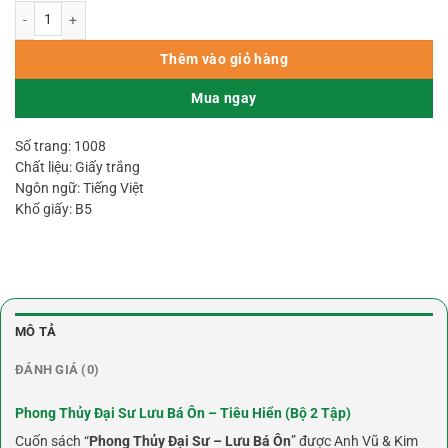
Phong Thủy Đại Sư Lưu Bá Ôn Tập 1 (NXB Văn Hóa Thông Tin 2002) - Tiêu H
Thêm vào giỏ hàng
Mua ngay
Số trang: 1008
Chất liệu: Giấy trắng
Ngôn ngữ: Tiếng Việt
Khổ giấy: B5
MÔ TẢ
ĐÁNH GIÁ (0)
Phong Thủy Đại Sư Lưu Bá Ôn – Tiêu Hiển (Bộ 2 Tập)
Cuốn sách “
Phong Thủy Đại Sư – Lưu Bá Ôn
” được Anh Vũ & Kim