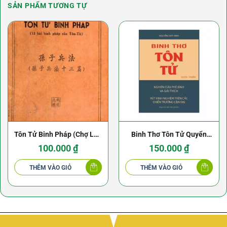
SẢN PHẨM TƯƠNG TỰ
Tôn Tử Binh Pháp (Chợ Lớn
Binh Thơ Tôn Tử Quyển
1955) – Thi Đạt Chí
Thượng – Nguyễn Duy
100.000
₫
150.000
₫
Hinh – NXB Khai Trí 1973
THÊM VÀO GIỎ
THÊM VÀO GIỎ