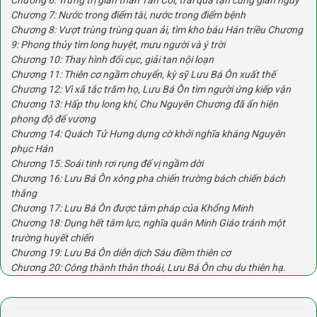
Chương 7: Nước trong điểm tài, nước trong điểm bệnh
Chương 8: Vượt trùng trùng quan ải, tìm kho báu Hán triều Chương
9: Phong thủy tìm long huyệt, mưu người và ý trời
Chương 10: Thay hình đổi cục, giải tan nội loạn
Chương 11: Thiên cơ ngầm chuyển, kỳ sỹ Lưu Bá Ôn xuất thế
Chương 12: Vì xã tắc trăm họ, Lưu Bá Ôn tìm người ứng kiếp vận
Chương 13: Hấp thụ long khí, Chu Nguyên Chương đã ẩn hiện
phong độ đế vương
Chương 14: Quách Tử Hưng dựng cờ khởi nghĩa kháng Nguyên
phục Hán
Chương 15: Soái tinh rơi rụng đế vị ngầm dời
Chương 16: Lưu Bá Ôn xông pha chiến trường bách chiến bách
thắng
Chương 17: Lưu Bá Ôn được tâm pháp của Khổng Minh
Chương 18: Dụng hết tâm lực, nghĩa quân Minh Giáo tránh một
trường huyết chiến
Chương 19: Lưu Bá Ôn diễn dịch Sáu điềm thiên cơ
Chương 20: Công thành thân thoái, Lưu Bá Ôn chu du thiên hạ.