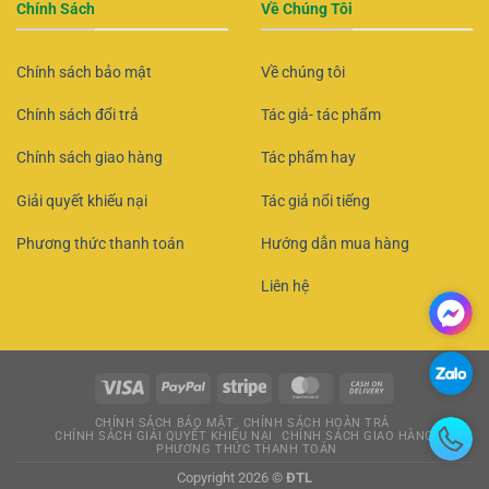
Chính Sách
Về Chúng Tôi
Chính sách bảo mật
Về chúng tôi
Chính sách đổi trả
Tác giả- tác phẩm
Chính sách giao hàng
Tác phẩm hay
Giải quyết khiếu nại
Tác giả nổi tiếng
Phương thức thanh toán
Hướng dẫn mua hàng
Liên hệ
CHÍNH SÁCH BẢO MẬT
CHÍNH SÁCH HOÀN TRẢ
CHÍNH SÁCH GIẢI QUYẾT KHIẾU NẠI
CHÍNH SÁCH GIAO HÀNG
PHƯƠNG THỨC THANH TOÁN
Copyright 2026 ©
ĐTL