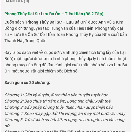
ĐÁNH GIÁ (0)
Phong Thủy Đại Sư Lưu Bá Ôn – Tiêu Hiển (Bộ 2 Tập)
Cuốn sách “
Phong Thủy Đại Sư – Lưu Bá Ôn
” được Anh Vũ & Kim
Đồng dịch từ nguyên tác Trung văn của Tiêu Hiển: Phong thủy đại
sư – Lưu Bá Ôn Sư Đồ Thần Toán Phong Thủy Ký của Nhà xuất bản
Thanh Hải, Trung Quốc.
Đây là bộ sách viết về cuộc đời và những chiến tích lừng lẫy của Lại
Bố Y, một người được xem là nhà phong thủy địa lý tinh thâm, thuật
phong thủy của ông đã đạt cảnh giới xuất thần nhập hóa và Lưu Bá
Ôn, một người rất giỏi chiêm bốc Dịch số.
Sách gồm có 20 chương:
Chương 1: Gặp kỳ duyên, được thần tiên truyền tuyệt học
Chương 2: Bạo chúa trị trăm năm, Long tinh châu xuất thế
Chương 3: Đấu pháp phong thủy, thiện nhân được thiện báo
Chương 4: Khéo may gặp đất khí vượng, ăn mày một bước lên mây
Chương 5: Trở về kinh sư bất kể an nguy, ra sức ngăn cản làn sóng
dữ
Chương 6: Trừng trị gian thần Tần Cối, trải qua tận cùng gian nguy